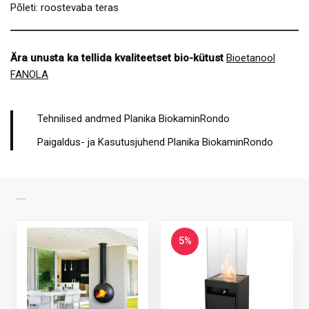
Põleti: roostevaba teras
Ära unusta ka tellida kvaliteetset bio-kütust
Bioetanool
FANOLA
Tehnilised andmed Planika BiokaminRondo
Paigaldus- ja Kasutusjuhend Planika BiokaminRondo
SARNASED TOOTED
5%