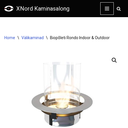
XNord Kaminasalong
Skip
to
content
Home
\
Välikaminad
\
Biopõleti Rondo Indoor & Outdoor