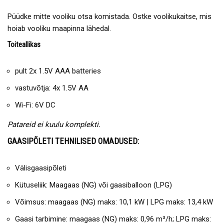
Püüdke mitte vooliku otsa komistada. Ostke voolikukaitse, mis
hoiab vooliku maapinna lähedal.
Toiteallikas
pult 2x 1.5V AAA batteries
vastuvõtja: 4x 1.5V AA
Wi-Fi: 6V DC
Patareid ei kuulu komplekti.
GAASIPÕLETI TEHNILISED OMADUSED:
Välisgaasipõleti
Kütuseliik: Maagaas (NG) või gaasiballoon (LPG)
Võimsus: maagaas (NG) maks: 10,1 kW | LPG maks: 13,4 kW
Gaasi tarbimine: maagaas (NG) maks: 0,96 m³/h; LPG maks: