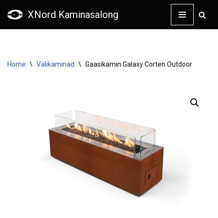
XNord Kaminasalong
Skip
to
content
Home
\
Välikaminad
\
Gaasikamin Galaxy Corten Outdoor