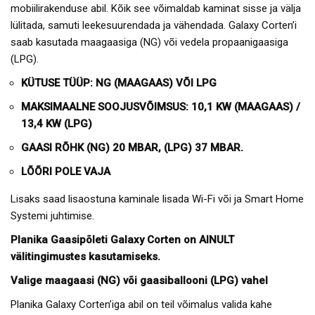
mobiilirakenduse abil. Kõik see võimaldab kaminat sisse ja välja
lülitada, samuti leekesuurendada ja vähendada. Galaxy Corten’i
saab kasutada maagaasiga (NG) või vedela propaanigaasiga
(LPG).
KÜTUSE TÜÜP: NG (MAAGAAS) VÕI LPG
MAKSIMAALNE SOOJUSVÕIMSUS: 10,1 KW (MAAGAAS) /
13,4 KW (LPG)
GAASI RÕHK (NG) 20 MBAR, (LPG) 37 MBAR.
LÕÕRI POLE VAJA
Lisaks saad lisaostuna kaminale lisada Wi-Fi või ja Smart Home
Systemi juhtimise.
Planika Gaasipõleti Galaxy Corten on AINULT
välitingimustes kasutamiseks.
Valige maagaasi (NG) või gaasiballooni (LPG) vahel
Planika Galaxy Corten’iga abil on teil võimalus valida kahe