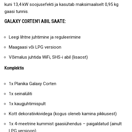
kuni 13,4 kW soojusefekti ja kasutab maksimaalselt 0,95 kg
gaasi tunnis.
GALAXY CORTEN’I ABIL SAATE:
Leegi lihtne juhtimine ja reguleerimine
Maagaasi või LPG versioon
Võimalus juhtida WiFi, SHS-i abil (lisaost)
Komplektis
1x Planika Galaxy Corten
1x seinalüliti
1x kaugjuhtimispult
Kott dekoratiivkividega (kogus oleneb kamina pikkusest)
1x 4-meetrine kummist gaasiühendus – paigaldatud (ainult
LPG versioon)