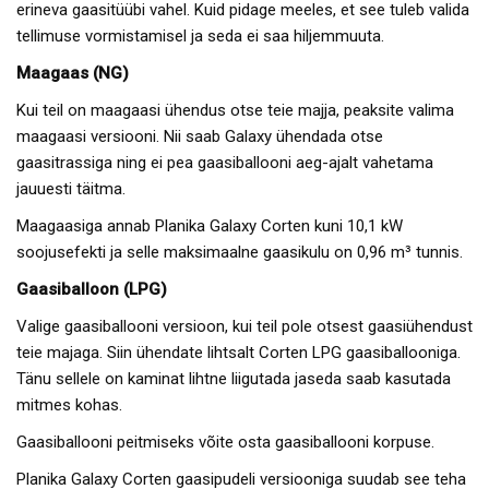
erineva gaasitüübi vahel. Kuid pidage meeles, et see tuleb valida
tellimuse vormistamisel ja seda ei saa hiljemmuuta.
Maagaas (NG)
Kui teil on maagaasi ühendus otse teie majja, peaksite valima
maagaasi versiooni. Nii saab Galaxy ühendada otse
gaasitrassiga ning ei pea gaasiballooni aeg-ajalt vahetama
jauuesti täitma.
Maagaasiga annab Planika Galaxy Corten kuni 10,1 kW
soojusefekti ja selle maksimaalne gaasikulu on 0,96 m³ tunnis.
Gaasiballoon (LPG)
Valige gaasiballooni versioon, kui teil pole otsest gaasiühendust
teie majaga. Siin ühendate lihtsalt Corten LPG gaasiballooniga.
Tänu sellele on kaminat lihtne liigutada jaseda saab kasutada
mitmes kohas.
Gaasiballooni peitmiseks võite osta gaasiballooni korpuse.
Planika Galaxy Corten gaasipudeli versiooniga suudab see teha