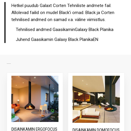
Hetkel puudub Galaxt Corten Tehniliste andmete fail.
Allolevad failid on mudel Black’i omad. Black ja Corten
tehnilised andmed on samad v.a. väline viimistlus.
Tehnilised andmed GaasikaminGalaxy Black Planika
Juhend Gaasikamin Galaxy Black PlanikaEN
SARNASED TOOTED
DISAINKAMIN ERGOFOCUS
DISAINKAMIN DOMOFOCUS