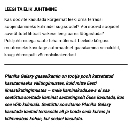
LEEGI TÄIELIK JUHTIMINE
Kas soovite kasutada kõrgeimat leeki oma terrassi
soojendamiseks külmadel sügisöödel? Või soovid soojadel
suveõhtutel lihtsalt väikese leegi ääres lõõgastuda?
Puldijuhtimisega saate teha mõlemat. Leekide kõrguse
muutmiseks kasutage automaatset gaasikamina seinalülitit,
kaugjuhtimispulti või mobiilirakendust.
Planika Galaxy gaaasikamin on tootja poolt katsetatud
kasutamiseks välitingimustes, kuid mitte Eesti
ilmastikutingimustes – meie kaminakoda.ee-s ei saa
seetõttusoovitada kaminat aastaringselt õues kasutada, kus
see võib külmuda.
Seetõttu soovitame Planika Galaxy
kasutada kaetud terrasside all ja hoida seda kuivas ja
külmavabas kohas, kui sedaei kasutata.