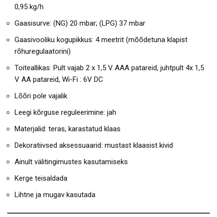
0,95 kg/h
Gaasisurve: (NG) 20 mbar; (LPG) 37 mbar
Gaasivooliku kogupikkus: 4 meetrit (mõõdetuna klapist
rõhuregulaatorini)
Toiteallikas: Pult vajab 2 x 1,5 V AAA patareid, juhtpult 4x 1,5
V AA patareid, Wi-Fi : 6V DC
Lõõri pole vajalik
Leegi kõrguse reguleerimine: jah
Materjalid: teras, karastatud klaas
Dekoratiivsed aksessuaarid: mustast klaasist kivid
Ainult välitingimustes kasutamiseks
Kerge teisaldada
Lihtne ja mugav kasutada