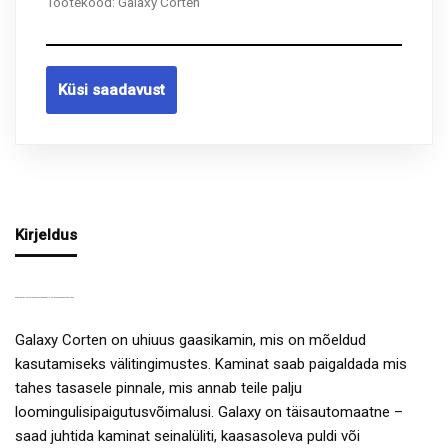
Tootekood:
Galaxy Corten
Küsi saadavust
Kirjeldus
GAASIPÕLETI GALAXY CORTEN OUTDOOR VÄLITINGIMUSTES KASUTAMISEKS
Galaxy Corten on uhiuus gaasikamin, mis on mõeldud
kasutamiseks välitingimustes. Kaminat saab paigaldada mis
tahes tasasele pinnale, mis annab teile palju
loomingulisipaigutusvõimalusi. Galaxy on täisautomaatne –
saad juhtida kaminat seinalüliti, kaasasoleva puldi või