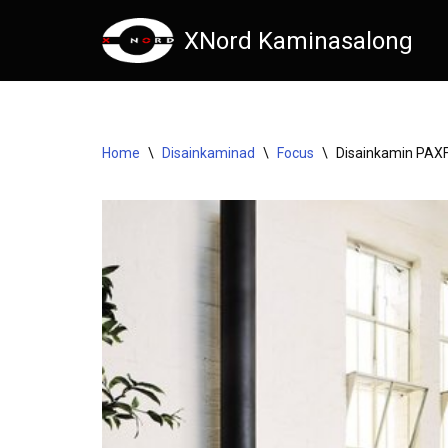
XNord Kaminasalong
Skip
to
content
Home
\
Disainkaminad
\
Focus
\
Disainkamin PA