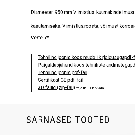
Diameeter: 950 mm Viimistlus: kuumakindel must m
kasutamiseks. Viimistlus:rooste, või must korro
Verte 7*
Tehniline joonis koos mudeli kirjeldusegapdf-f
Paigaldusjuhend koos tehniliste andmetegapdf
Tehniline joonis pdf-fail
Sertifikaat CE pdf-fail
3D failid (zip-fail)
vajalik 3D tarkvara
SARNASED TOOTED