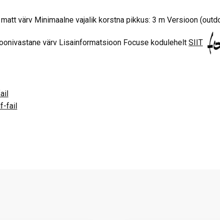
att värv Minimaalne vajalik korstna pikkus: 3 m Versioon (outdoo
sioonivastane värv Lisainformatsioon Focuse kodulehelt
SIIT
ail
-fail