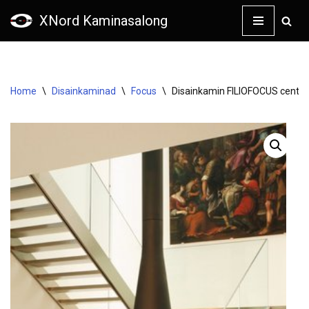
XNord Kaminasalong
Skip
to
content
Home
\
Disainkaminad
\
Focus
\
Disainkamin FILIOFOCUS centra