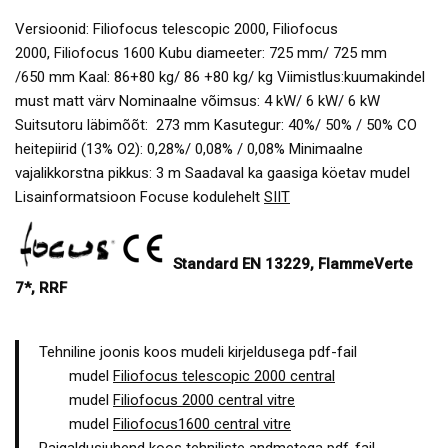
Versioonid: Filiofocus telescopic 2000, Filiofocus
2000, Filiofocus 1600 Kubu diameeter: 725 mm/ 725 mm
/650 mm Kaal: 86+80 kg/ 86 +80 kg/ kg Viimistlus:kuumakindel
must matt värv Nominaalne võimsus: 4 kW/ 6 kW/ 6 kW
Suitsutoru läbimõõt: 273 mm Kasutegur: 40%/ 50% / 50% CO
heitepiirid (13% O2): 0,28%/ 0,08% / 0,08% Minimaalne
vajalikkorstna pikkus: 3 m Saadaval ka gaasiga köetav mudel
Lisainformatsioon Focuse kodulehelt
SIIT
Standard EN 13229, FlammeVerte
7*, RRF
Tehniline joonis koos mudeli kirjeldusega pdf-fail
mudel
Filiofocus telescopic 2000 central
mudel
Filiofocus 2000 central vitre
mudel
Filiofocus1600 central vitre