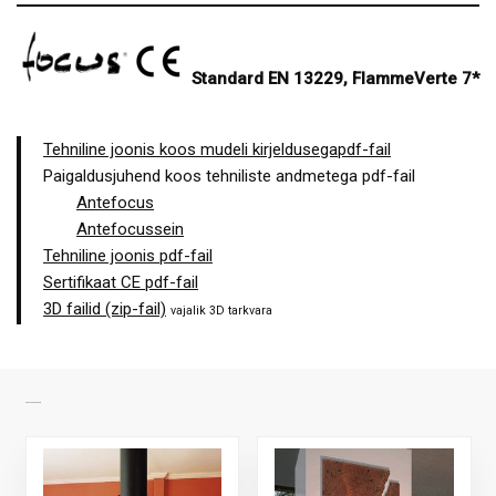
Standard EN 13229, FlammeVerte 7*
Tehniline joonis koos mudeli kirjeldusegapdf-fail
Paigaldusjuhend koos tehniliste andmetega pdf-fail
Antefocus
Antefocussein
Tehniline joonis pdf-fail
Sertifikaat CE pdf-fail
3D failid (zip-fail)
vajalik 3D tarkvara
SARNASED TOOTED