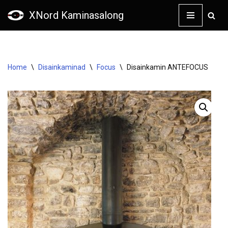
XNord Kaminasalong
Skip
to
content
Home
\
Disainkaminad
\
Focus
\
Disainkamin ANTEFOCUS