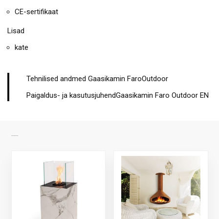
CE-sertifikaat
Lisad
kate
Tehnilised andmed Gaasikamin FaroOutdoor
Paigaldus- ja kasutusjuhendGaasikamin Faro Outdoor EN
SARNASED TOOTED