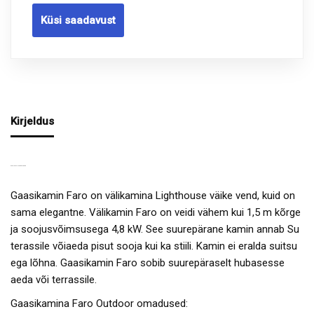
Küsi saadavust
Kirjeldus
GAASIKAMIN FARO OUTDOOR
Gaasikamin Faro on välikamina Lighthouse väike vend, kuid on
sama elegantne. Välikamin Faro on veidi vähem kui 1,5 m kõrge
ja soojusvõimsusega 4,8 kW. See suurepärane kamin annab Su
terassile võiaeda pisut sooja kui ka stiili. Kamin ei eralda suitsu
ega lõhna. Gaasikamin Faro sobib suurepäraselt hubasesse
aeda või terrassile.
Gaasikamina Faro Outdoor omadused: