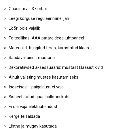
Gaasisurve: 37 mbar
Leegi kõrguse reguleerimine: jah
Lõõri pole vajalik
Toiteallikas: AAA patareidega juhtpaneel
Materjalid: tsingitud teras, karastatud klaas
Saadaval ainult mustana
Dekoratiivsed aksessuaarid: mustast klaasist kivid
Ainult välistingimustes kasutamiseks
Iseseisev – paigaldust ei vaja
Sisseehitatud gaasiballooni koht
Ei ole vaja elektriühendust
Kerge teisaldada
Lihtne ja mugav kasutada