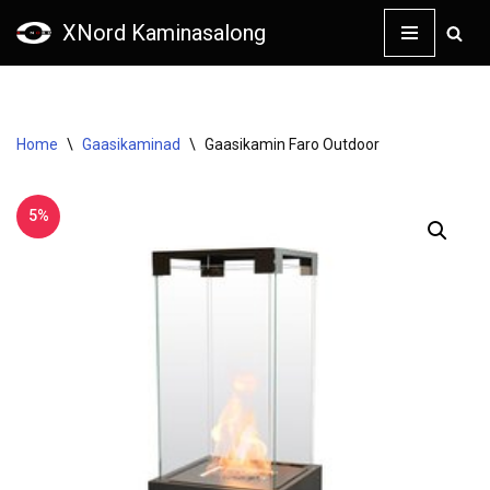
XNord Kaminasalong
Skip
to
content
Home
\
Gaasikaminad
\
Gaasikamin Faro Outdoor
5%