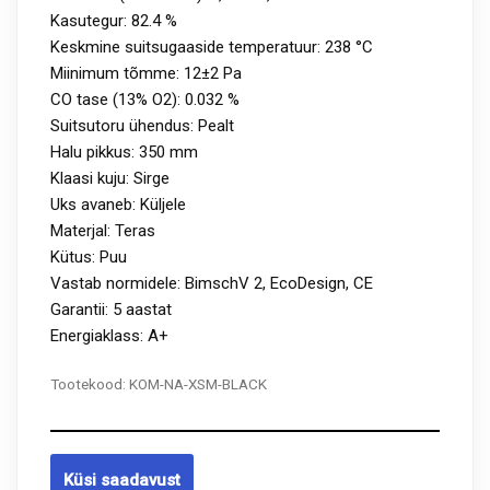
Kasutegur: 82.4 %
Keskmine suitsugaaside temperatuur: 238 °C
Miinimum tõmme: 12±2 Pa
CO tase (13% O2): 0.032 %
Suitsutoru ühendus: Pealt
Halu pikkus: 350 mm
Klaasi kuju: Sirge
Uks avaneb: Küljele
Materjal: Teras
Kütus: Puu
Vastab normidele: BimschV 2, EcoDesign, CE
Garantii: 5 aastat
Energiaklass: A+
Tootekood:
KOM-NA-XSM-BLACK
Küsi saadavust