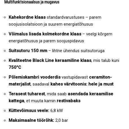
Multifunktsionaalsus ja mugavus
Kahekordne klaas
standardvarustuses – parem
soojusisolatsioon ja suurem energiatõhusus
Võimalus lisada kolmekordne klaas
– veelgi kõrgem
energiatõhusus ja parem soojuspidavus
Suitsutoru 150 mm
– lihtne ühendus suitsutoruga
Kvaliteetne Black Line keraamiline klaas
, mis talub kuni
750°C
Põlemiskambri vooderdis
vastupidavast
ceramiton-
materjalist
, saadaval
kahes värvitoonis: hele ja must
Terasest tuharest
, mida saab
asendada keraamilise
kattega
, et muuta kamin
restivabaks
Küttevõimsus veele:
6,8 kW
Maksimaalne töörõhk:
2,0 bar