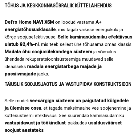
TÕHUS JA KESKKONNASÕBRALIK KÜTTELAHENDUS
Defro Home NAVI XSM
on loodud vastama
A+
energiatõhususklassile
, mis tagab väikese energiakulu ja
kõrge soojusefektiivsuse.
Selle kaminasüdamiku efektiivsus
ulatub 82,4%-ni
, mis teeb sellest ühe tõhusama omas klassis.
Madala õhu soojusülekandega süsteem
ja võimalus
ühendada rekuperatsioonisüsteemiga muudavad selle
ideaalseks
madala energiatarbega majade ja
passiivmajade
jaoks.
TÄIUSLIK SOOJUSJAOTUS JA VASTUPIDAV KONSTRUKTSIOON
Selle mudeli
veesärgiga süsteem on paigutatud külgedele
ja ülemisse ossa
, et tagada maksimaalne vee soojenemine ja
küttesüsteemi efektiivsus. See suurendab kaminasüdamiku
vastupidavust ja töökindlust
, pakkudes
usaldusväärset
soojust aastateks
.