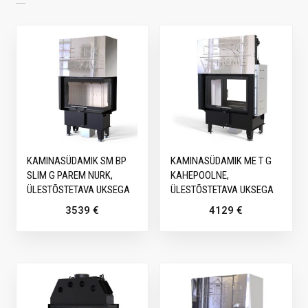
SARNASED TOOTED
KAMINASÜDAMIK SM BP
KAMINASÜDAMIK ME T G
SLIM G PAREM NURK,
KAHEPOOLNE,
ÜLESTÕSTETAVA UKSEGA
ÜLESTÕSTETAVA UKSEGA
3539
€
4129
€