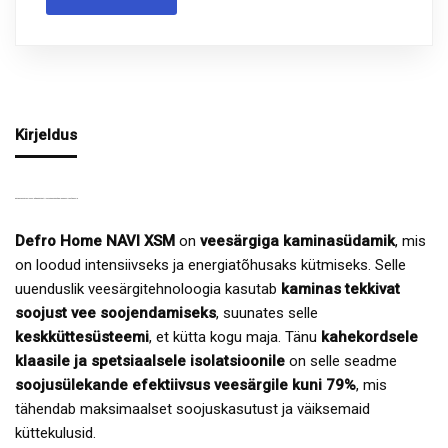
Kirjeldus
DEFRO HOME NAVI XSM – KÕRGE EFEKTIIVSUSEGA VEESÄRGIGA KAMINASÜDAMIK
Defro Home NAVI XSM
on
veesärgiga kaminasüdamik
, mis
on loodud intensiivseks ja energiatõhusaks kütmiseks. Selle
uuenduslik veesärgitehnoloogia kasutab
kaminas tekkivat
soojust vee soojendamiseks
, suunates selle
keskküttesüsteemi
, et kütta kogu maja. Tänu
kahekordsele
klaasile ja spetsiaalsele isolatsioonile
on selle seadme
soojusülekande efektiivsus veesärgile kuni 79%
, mis
tähendab maksimaalset soojuskasutust ja väiksemaid
küttekulusid.