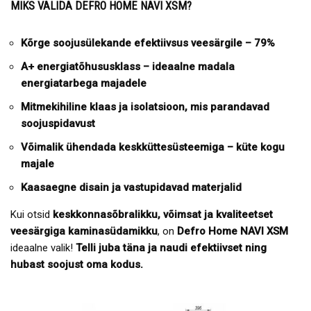
MIKS VALIDA DEFRO HOME NAVI XSM?
Kõrge soojusülekande efektiivsus veesärgile – 79%
A+ energiatõhususklass – ideaalne madala
energiatarbega majadele
Mitmekihiline klaas ja isolatsioon, mis parandavad
soojuspidavust
Võimalik ühendada keskküttesüsteemiga – küte kogu
majale
Kaasaegne disain ja vastupidavad materjalid
Kui otsid
keskkonnasõbralikku, võimsat ja kvaliteetset
veesärgiga kaminasüdamikku
, on
Defro Home NAVI XSM
ideaalne valik!
Telli juba täna ja naudi efektiivset ning
hubast soojust oma kodus.