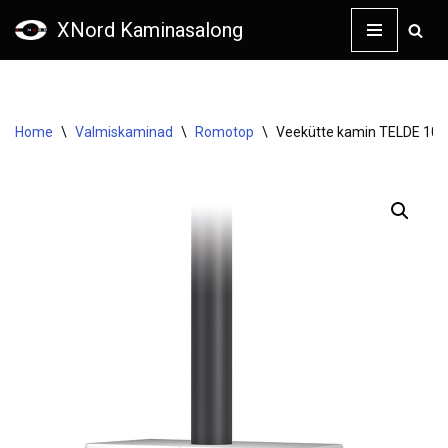
XNord Kaminasalong
Skip
to
content
Home
\
Valmiskaminad
\
Romotop
\
Veekütte kamin TELDE 10 