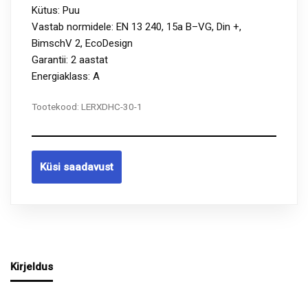
Kütus: Puu
Vastab normidele: EN 13 240, 15a B–VG, Din +,
BimschV 2, EcoDesign
Garantii: 2 aastat
Energiaklass: A
Tootekood:
LERXDHC-30-1
Küsi saadavust
Kirjeldus