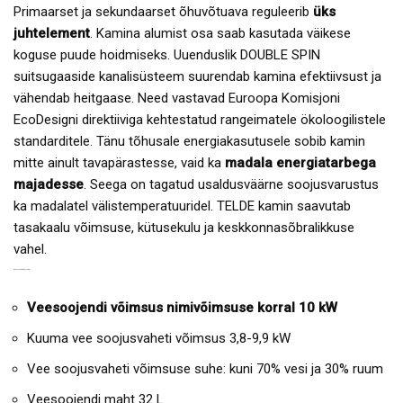
Primaarset ja sekundaarset õhuvõtuava reguleerib
üks
juhtelement
. Kamina alumist osa saab kasutada väikese
koguse puude hoidmiseks. Uuenduslik DOUBLE SPIN
suitsugaaside kanalisüsteem suurendab kamina efektiivsust ja
vähendab heitgaase. Need vastavad Euroopa Komisjoni
EcoDesigni direktiiviga kehtestatud rangeimatele ökoloogilistele
standarditele. Tänu tõhusale energiakasutusele sobib kamin
mitte ainult tavapärastesse, vaid ka
madala energiatarbega
majadesse
. Seega on tagatud usaldusväärne soojusvarustus
ka madalatel välistemperatuuridel. TELDE kamin saavutab
tasakaalu võimsuse, kütusekulu ja keskkonnasõbralikkuse
vahel.
KAMIN TELDE EELISED:
Veesoojendi võimsus nimivõimsuse korral 10 kW
Kuuma vee soojusvaheti võimsus 3,8-9,9 kW
Vee soojusvaheti võimsuse suhe: kuni 70% vesi ja 30% ruum
Veesoojendi maht 32 L