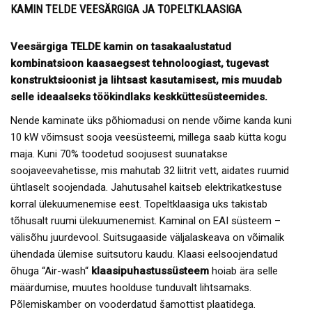
KAMIN TELDE
VEESÄRGIGA JA TOPELTKLAASIGA
Veesärgiga TELDE kamin on tasakaalustatud
kombinatsioon kaasaegsest tehnoloogiast, tugevast
konstruktsioonist ja lihtsast kasutamisest, mis muudab
selle ideaalseks töökindlaks keskküttesüsteemides.
Nende kaminate üks põhiomadusi on nende võime kanda kuni
10 kW võimsust sooja veesüsteemi, millega saab kütta kogu
maja. Kuni 70% toodetud soojusest suunatakse
soojaveevahetisse, mis mahutab 32 liitrit vett, aidates ruumid
ühtlaselt soojendada. Jahutusahel kaitseb elektrikatkestuse
korral ülekuumenemise eest. Topeltklaasiga uks takistab
tõhusalt ruumi ülekuumenemist. Kaminal on EAI süsteem –
välisõhu juurdevool. Suitsugaaside väljalaskeava on võimalik
ühendada ülemise suitsutoru kaudu. Klaasi eelsoojendatud
õhuga “Air-wash“
klaasipuhastussüsteem
hoiab ära selle
määrdumise, muutes hoolduse tunduvalt lihtsamaks.
Põlemiskamber on vooderdatud šamottist plaatidega.