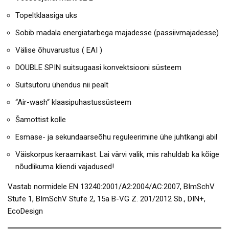
Topeltklaasiga uks
Sobib madala energiatarbega majadesse (passiivmajadesse)
Välise õhuvarustus ( EAI )
DOUBLE SPIN suitsugaasi konvektsiooni süsteem
Suitsutoru ühendus nii pealt
“Air-wash“ klaasipuhastussüsteem
Šamottist kolle
Esmase- ja sekundaarseõhu reguleerimine ühe juhtkangi abil
Väiskorpus keraamikast. Lai värvi valik, mis rahuldab ka kõige
nõudlikuma kliendi vajadused!
Vastab normidele EN 13240:2001/A2:2004/AC:2007, BImSchV
Stufe 1, BImSchV Stufe 2, 15a B-VG Z. 201/2012 Sb., DIN+,
EcoDesign