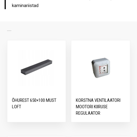
kaminariistad
SARNASED TOOTED
ÕHUREST 650×100 MUST
KORSTNA VENTILAATORI
LOFT
MOOTORI KIIRUSE
REGULAATOR