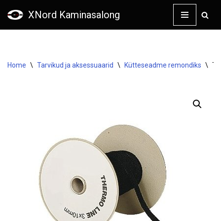
XNord Kaminasalong
Skip
to
content
Home
\
Tarvikud ja aksessuaarid
\
Kütteseadme remondiks
\
Ti