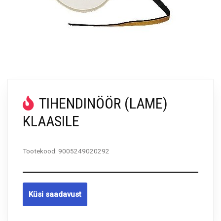
TIHENDINÖÖR (LAME)
KLAASILE
Tootekood:
9005249020292
Küsi saadavust