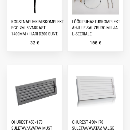
KORSTNAPÜHKIMISKOMPLEKT
LÕÕRIPUHASTUSKOMPLEKT
ECO 7M: 5 VARRAST
AHJULE SALZBURG M II JA
1400MM + HARI D200 SÜNT.
L-SEERIALE
32
€
188
€
ÕHUREST 450×170
ÕHUREST 450×170
SULETAV/AVATAV, MUST
SULETAV/AVATAV, VALGE