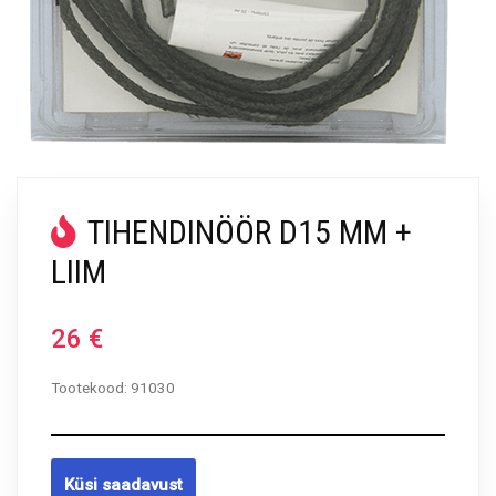
TIHENDINÖÖR D15 MM +
LIIM
26
€
Tootekood:
91030
Küsi saadavust