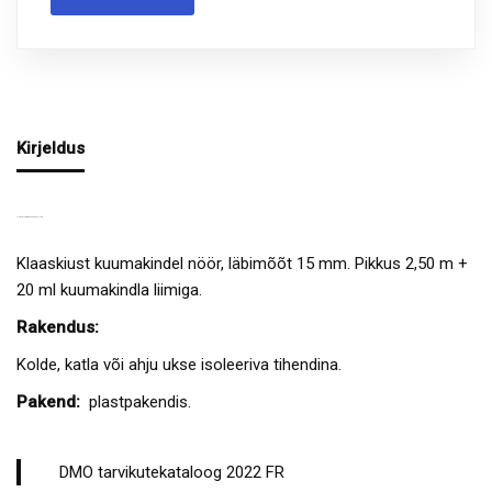
Kirjeldus
TIHENDINÖÖR D15 MM + LIIM
Klaaskiust kuumakindel nöör, läbimõõt 15 mm. Pikkus 2,50 m +
20 ml kuumakindla liimiga.
Rakendus:
Kolde, katla või ahju ukse isoleeriva tihendina.
Pakend:
plastpakendis.
DMO tarvikutekataloog 2022 FR