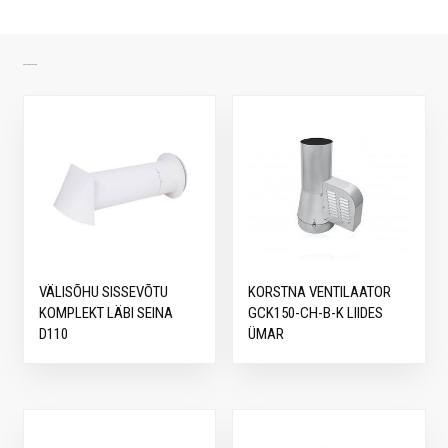
SARNASED TOOTED
VÄLISÕHU SISSEVÕTU
KORSTNA VENTILAATOR
KOMPLEKT LÄBI SEINA
GCK150-CH-B-K LIIDES
D110
ÜMAR