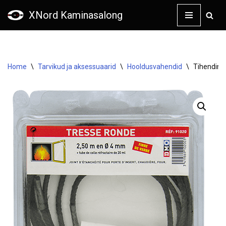
XNord Kaminasalong
Skip
to
content
Home
\
Tarvikud ja aksessuaarid
\
Hooldusvahendid
\
Tihendinö