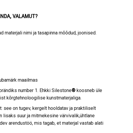
PINDA, VALAMUT?
 materjali nimi ja tasapinna mõõdud, joonised.
aubamärk maailmas
brändiks number 1. Ehkki Silestone
®
koosneb üle
ist kõrgtehnoloogilise kunstmaterjaliga.
: see on tugev, kergelt hooldatav ja praktiliselt
on lisaks suur ja mitmekesine värvivalik,ühtlane
dev arendustöö, mis tagab, et materjal vastab alati