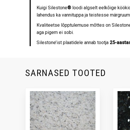
Kuigi Silestone
®
loodi algselt eelkõige kööki
lahendus ka vannituppa ja teistesse märgruu
Kvaliteetse lõpptulemuse mõttes on Sileston
aga pigem ei sobi.
Silestone’ist plaatidele annab tootja
25-aastas
SARNASED TOOTED