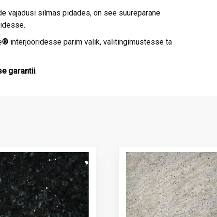
de vajadusi silmas pidades, on see suurepärane
midesse.
e
®
interjööridesse parim valik, välitingimustesse ta
e garantii
.