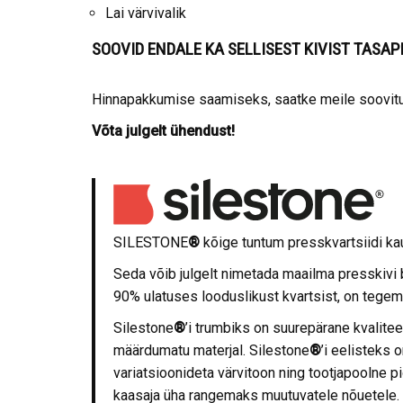
Lai värvivalik
SOOVID ENDALE KA SELLISEST KIVIST TASA
Hinnapakkumise saamiseks, saatke meile soovitud
Võta julgelt ühendust!
SILESTONE
®
kõige tuntum presskvartsiidi k
Seda võib julgelt nimetada maailma presskivi 
90% ulatuses looduslikust kvartsist, on tegem
Silestone
®
’i trumbiks on suurepärane kvaliteet
määrdumatu materjal. Silestone
®
’i eelisteks 
variatsioonideta värvitoon ning tootjapoolne pi
kaasaja üha rangemaks muutuvatele nõuetele.