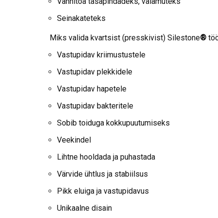
Vannitoa tasapindadeks, valamuteks
Seinakateteks
Miks valida kvartsist (presskivist) Silestone
®
töö
Vastupidav kriimustustele
Vastupidav plekkidele
Vastupidav hapetele
Vastupidav bakteritele
Sobib toiduga kokkupuutumiseks
Veekindel
Lihtne hooldada ja puhastada
Värvide ühtlus ja stabiilsus
Pikk eluiga ja vastupidavus
Unikaalne disain