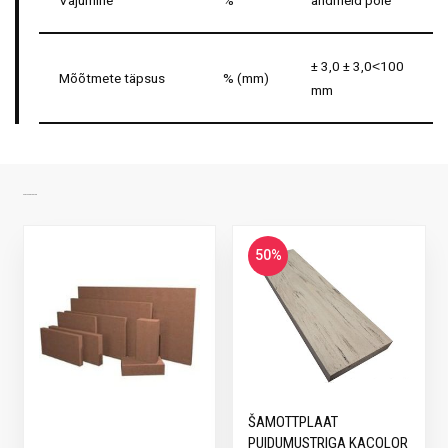
Vajumine
%
andmeid pole
± 3,0 ± 3,0˂100
Mõõtmete täpsus
% (mm)
mm
SARNASED TOOTED
50%
ŠAMOTTPLAAT
PUIDUMUSTRIGA KACOLOR