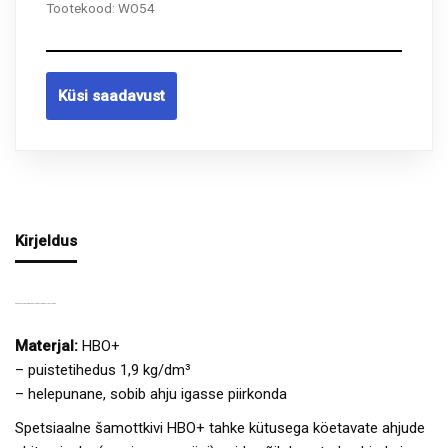
Tootekood:
WO54
Küsi saadavust
Kirjeldus
ŠAMOTTPLAAT HBO+ KÄSITÖÖ AHJUDE EHITAMISEKS.
Materjal:
HBO+
– puistetihedus 1,9 kg/dm³
– helepunane, sobib ahju igasse piirkonda
Spetsiaalne šamottkivi HBO+ tahke kütusega köetavate ahjude