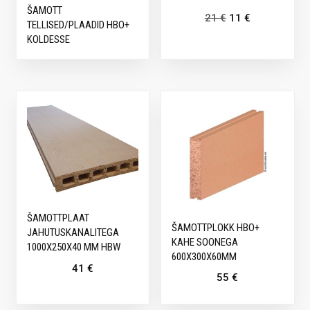
ŠAMOTT
21
€
11
€
TELLISED/PLAADID HBO+
KOLDESSE
ŠAMOTTPLAAT
ŠAMOTTPLOKK HBO+
JAHUTUSKANALITEGA
KAHE SOONEGA
1000X250X40 MM HBW
600X300X60MM
41
€
55
€