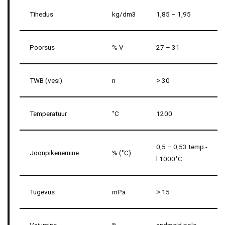
Tihedus
kg/dm3
1,85 – 1,95
Poorsus
% V
27 – 31
TWB (vesi)
n
˃ 30
Temperatuur
˚C
1200
0,5 – 0,53 temp.-
Joonpikenemine
% (˚C)
l 1000˚C
Tugevus
mPa
˃ 15