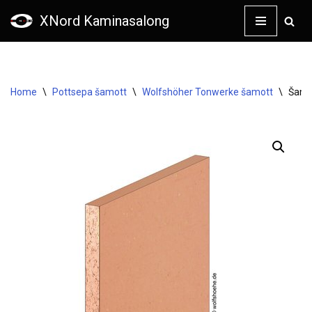
XNord Kaminasalong
Skip
to
content
Home
\
Pottsepa šamott
\
Wolfshöher Tonwerke šamott
\
Šamo