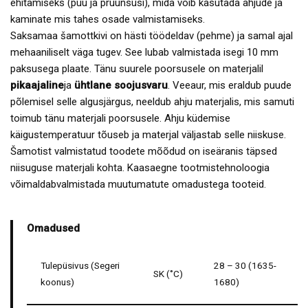
ehitamiseks (puu ja pruunsüsi), mida võib kasutada ahjude ja
kaminate mis tahes osade valmistamiseks.
Saksamaa šamottkivi on hästi töödeldav (pehme) ja samal ajal
mehaaniliselt väga tugev. See lubab valmistada isegi 10 mm
paksusega plaate. Tänu suurele poorsusele on materjalil
pikaajaline
ja
ühtlane soojusvaru
. Veeaur, mis eraldub puude
põlemisel selle algusjärgus, neeldub ahju materjalis, mis samuti
toimub tänu materjali poorsusele. Ahju küdemise
käigustemperatuur tõuseb ja materjal väljastab selle niiskuse.
Šamotist valmistatud toodete mõõdud on iseäranis täpsed
niisuguse materjali kohta. Kaasaegne tootmistehnoloogia
võimaldabvalmistada muutumatute omadustega tooteid.
Omadused
Tulepüsivus (Segeri
28 – 30 (1635-
SK (˚C)
koonus)
1680)