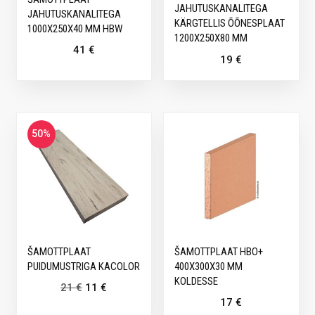
JAHUTUSKANALITEGA
JAHUTUSKANALITEGA
KÄRGTELLIS ÕÕNESPLAAT
1000X250X40 MM HBW
1200X250X80 MM
41
€
19
€
50%
ŠAMOTTPLAAT
ŠAMOTTPLAAT HBO+
PUIDUMUSTRIGA KACOLOR
400X300X30 MM
KOLDESSE
21
€
11
€
17
€