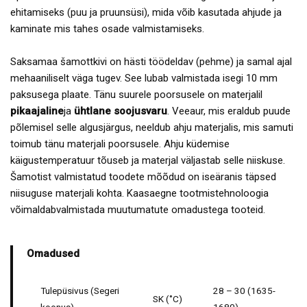
ehitamiseks (puu ja pruunsüsi), mida võib kasutada ahjude ja
kaminate mis tahes osade valmistamiseks.
Saksamaa šamottkivi on hästi töödeldav (pehme) ja samal ajal
mehaaniliselt väga tugev. See lubab valmistada isegi 10 mm
paksusega plaate. Tänu suurele poorsusele on materjalil
pikaajaline
ja
ühtlane soojusvaru
. Veeaur, mis eraldub puude
põlemisel selle algusjärgus, neeldub ahju materjalis, mis samuti
toimub tänu materjali poorsusele. Ahju küdemise
käigustemperatuur tõuseb ja materjal väljastab selle niiskuse.
Šamotist valmistatud toodete mõõdud on iseäranis täpsed
niisuguse materjali kohta. Kaasaegne tootmistehnoloogia
võimaldabvalmistada muutumatute omadustega tooteid.
Omadused
Tulepüsivus (Segeri
28 – 30 (1635-
SK (˚C)