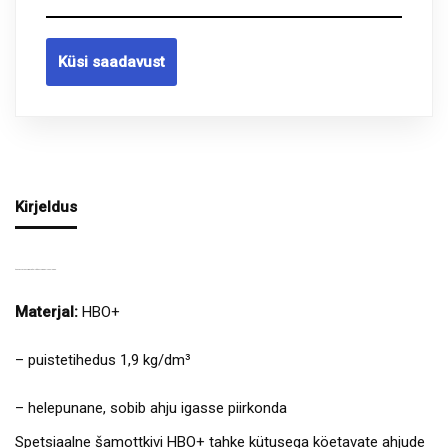
Küsi saadavust
Kirjeldus
ŠAMOTTPLAAT HBO+ KÄSITÖÖ AHJUDE EHITAMISEKS.
Materjal:
HBO+
– puistetihedus 1,9 kg/dm³
– helepunane, sobib ahju igasse piirkonda
Spetsiaalne šamottkivi HBO+ tahke kütusega köetavate ahjude