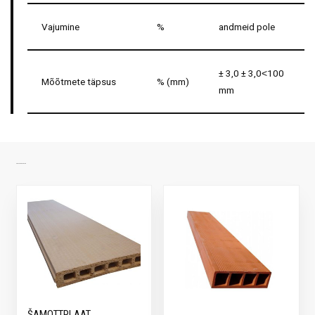
Vajumine
%
andmeid pole
± 3,0 ± 3,0˂100
Mõõtmete täpsus
% (mm)
mm
SARNASED TOOTED
ŠAMOTTPLAAT