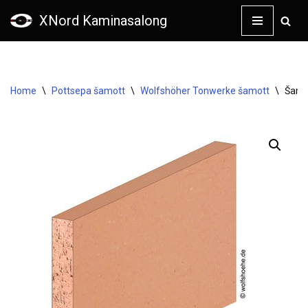
XNord Kaminasalong
Skip
to
content
Home
\
Pottsepa šamott
\
Wolfshöher Tonwerke šamott
\
Šamo