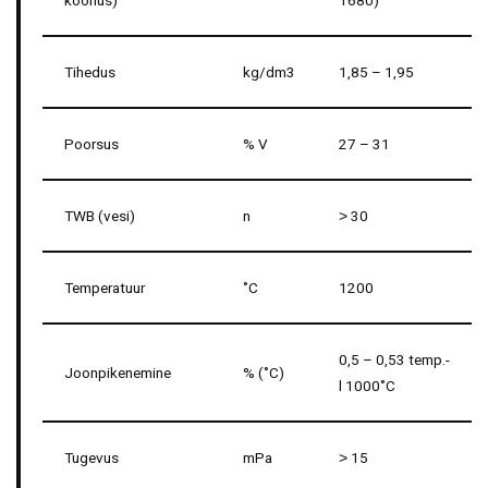
koonus)
1680)
Tihedus
kg/dm3
1,85 – 1,95
Poorsus
% V
27 – 31
TWB (vesi)
n
˃ 30
Temperatuur
˚C
1200
0,5 – 0,53 temp.-
Joonpikenemine
% (˚C)
l 1000˚C
Tugevus
mPa
˃ 15