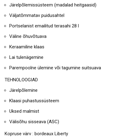
Järelpõlemissüsteem (madalad heitgaasid)
Väljatõmmatav puidusahtel
Portselanist emailitud terasahi 28 l
Väline õhuvõtuava
Keraamiline klaas
Lai tulenägemine
Parempoolne ülemine või tagumine suitsuava
TEHNOLOOGIAD
Järelpõlemine
Klaasi puhastussüsteem
Uksed malmist
Välisõhu sisseava (ASC)
Kopruse värv : bordeaux Liberty