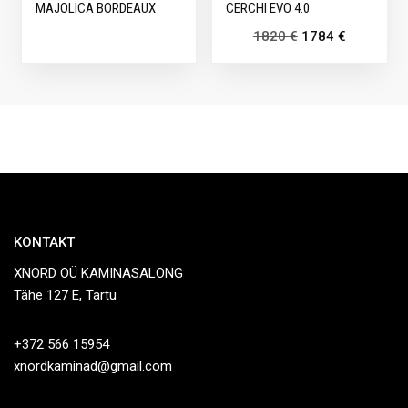
MAJOLICA BORDEAUX
CERCHI EVO 4.0
1820
€
1784
€
KONTAKT
XNORD OÜ KAMINASALONG
Tähe 127 E, Tartu
+372 566 15954
xnordkaminad@gmail.com