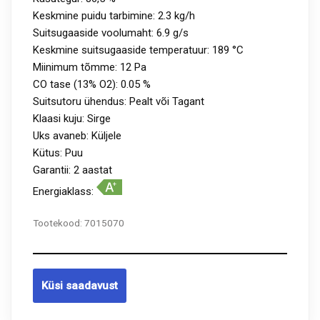
Keskmine puidu tarbimine: 2.3 kg/h
Suitsugaaside voolumaht: 6.9 g/s
Keskmine suitsugaaside temperatuur: 189 °C
Miinimum tõmme: 12 Pa
CO tase (13% O2): 0.05 %
Suitsutoru ühendus: Pealt või Tagant
Klaasi kuju: Sirge
Uks avaneb: Küljele
Kütus: Puu
Garantii: 2 aastat
Energiaklass:
Tootekood:
7015070
Küsi saadavust