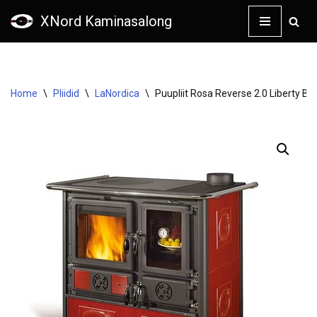
XNord Kaminasalong
Skip
to
content
Home
\
Pliidid
\
LaNordica
\
Puupliit Rosa Reverse 2.0 Liberty B