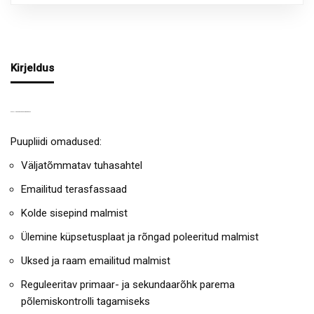
Kirjeldus
PUUPLIIT ROSA REVERSE 2.0 BORDEAUX
Puupliidi omadused:
Väljatõmmatav tuhasahtel
Emailitud terasfassaad
Kolde sisepind malmist
Ülemine küpsetusplaat ja rõngad poleeritud malmist
Uksed ja raam emailitud malmist
Reguleeritav primaar- ja sekundaarõhk parema
põlemiskontrolli tagamiseks