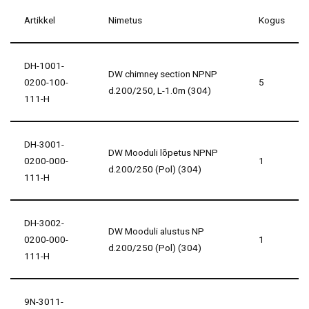
Artikkel
Nimetus
Kogus
DH-1001-
DW chimney section NPNP
0200-100-
5
d.200/250, L-1.0m (304)
111-H
DH-3001-
DW Mooduli lõpetus NPNP
0200-000-
1
d.200/250 (Pol) (304)
111-H
DH-3002-
DW Mooduli alustus NP
0200-000-
1
d.200/250 (Pol) (304)
111-H
9N-3011-