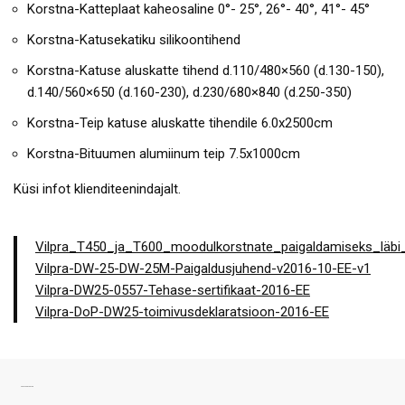
Korstna-Katteplaat kaheosaline 0°- 25°, 26°- 40°, 41°- 45°
Korstna-Katusekatiku silikoontihend
Korstna-Katuse aluskatte tihend d.110/480×560 (d.130-150),
d.140/560×650 (d.160-230), d.230/680×840 (d.250-350)
Korstna-Teip katuse aluskatte tihendile 6.0x2500cm
Korstna-Bituumen alumiinum teip 7.5x1000cm
Küsi infot klienditeenindajalt.
Vilpra_T450_ja_T600_moodulkorstnate_paigaldamiseks_läbi_
Vilpra-DW-25-DW-25M-Paigaldusjuhend-v2016-10-EE-v1
Vilpra-DW25-0557-Tehase-sertifikaat-2016-EE
Vilpra-DoP-DW25-toimivusdeklaratsioon-2016-EE
SARNASED TOOTED