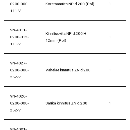
0200-000-
Korstnamüts NP d.200 (Pol)
1
111-V
9N-4011-
Kinnitusvits NP d.200 H-
0200-012-
1
12mm (Pol)
111-V
9N-4027-
0200-000-
Vahelae kinnitus ZN d.200
1
252-V
9N-4026-
0200-000-
Sarika kinnitus ZN d.200
1
252-V
9N-4001-