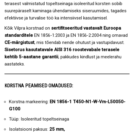
terasest valmistatud topeltseinaga isoleeritud korsten sobib
suurepäraselt kaminaga ühendamiseks siseruumides, tagades
efektiivse ja turvalise töö ka intensiivsel kasutamisel.
Kõik Vilpra korstnad on
sertifitseeritud vastavalt Euroopa
standarditele
EN 1856-1:2003 ja EN 1856-2:2004 ning omavad
CE-märgistust
, mis tõendab nende ohutust ja vastupidavust.
Sisetorus kasutatavale AISI 316 roostevabale terasele
kehtib 5-aastane garantii
, pakkudes kindlust ja meelerahu
aastateks.
KORSTNA PEAMISED OMADUSED:
Korstna markeering:
EN 1856-1 T450-N1-W-Vm-L50050-
G100
Tüüp: Isoleeritud topeltseinaga
Isolatsiooni paksus:
25 mm,