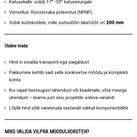
Katusekalle: sobib 17°–33° katusenurgale
Viimistlus: Roostevaba poleeritud (NPNP)
Sobib küttekoldele, mille suitsulõõri läbimõõt on
200 mm
Oluline teada:
Hind ei sisalda transporti ega paigaldust
Pakkumine kehtib vaid selle konkreetse mõõdu ja komplekti
kohta
Kui vajad teistsugust lahendust või lisadetaile, võta meiega
ühendust – leiame just sinu projektile sobiva variandi
Lõplik hind võib varieeruda vastavalt valitud komponentidele
MIKS VALIDA VILPRA MOODULKORSTEN?