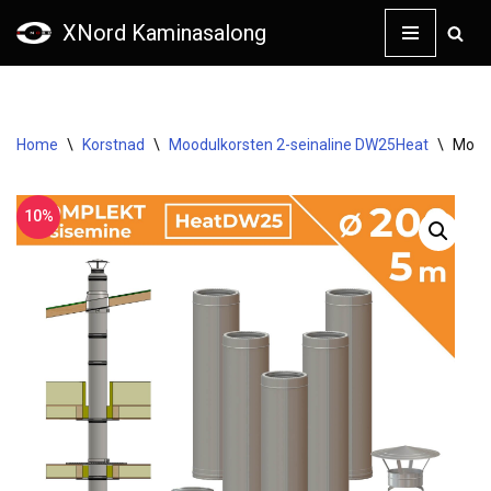
XNord Kaminasalong
Skip
to
content
Home
\
Korstnad
\
Moodulkorsten 2-seinaline DW25Heat
\
Moodu
10%