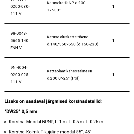
Katusekatik NP d.200
0200-030-
1
17°-33°
111-V
98-0043-
Katuse aluskatte tihend
5665-140-
1
d.140/560×650 (d.160-230)
ENN-V
9N-4004-
Katteplaat kaheosaline NP
0200-025-
1
d.200 0°-25° (Pol)
111-V
Lisaks on saadaval järgmised korstnadetailid:
“DW25” 0,5 mm
Korstna-Moodul NPNP, L-1 m, L-0.5 m, L-0.25 m
Korstna-Kolmik T-kujuline moodul 85°, 45°