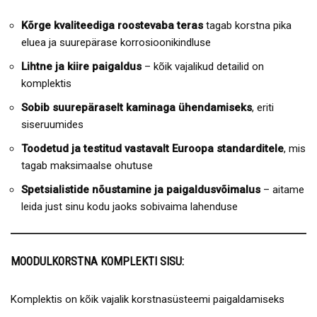
Kõrge kvaliteediga roostevaba teras
tagab korstna pika
eluea ja suurepärase korrosioonikindluse
Lihtne ja kiire paigaldus
– kõik vajalikud detailid on
komplektis
Sobib suurepäraselt kaminaga ühendamiseks
, eriti
siseruumides
Toodetud ja testitud vastavalt Euroopa standarditele
, mis
tagab maksimaalse ohutuse
Spetsialistide nõustamine ja paigaldusvõimalus
– aitame
leida just sinu kodu jaoks sobivaima lahenduse
MOODULKORSTNA KOMPLEKTI SISU:
Komplektis on kõik vajalik korstnasüsteemi paigaldamiseks