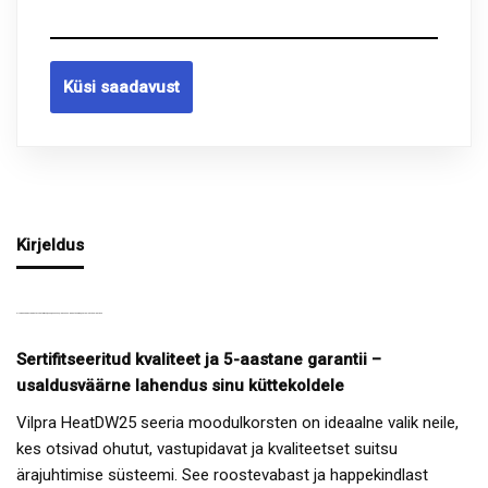
Küsi saadavust
Kirjeldus
VILPRA MOODULKORSTEN HEATDW25, D200/250 MM, PIKKUS 5M – ROOSTEVABA, MAJASISENE PAIGALDUS
Sertifitseeritud kvaliteet ja 5-aastane garantii –
usaldusväärne lahendus sinu küttekoldele
Vilpra HeatDW25 seeria moodulkorsten on ideaalne valik neile,
kes otsivad ohutut, vastupidavat ja kvaliteetset suitsu
ärajuhtimise süsteemi. See roostevabast ja happekindlast