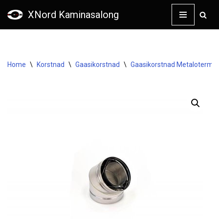
XNord Kaminasalong
Skip
to
content
Home
\
Korstnad
\
Gaasikorstnad
\
Gaasikorstnad Metaloterm