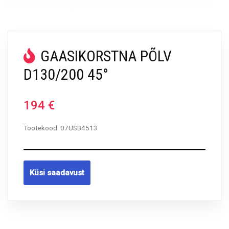
GAASIKORSTNA PÕLV
D130/200 45°
194
€
Tootekood:
07USB4513
Küsi saadavust