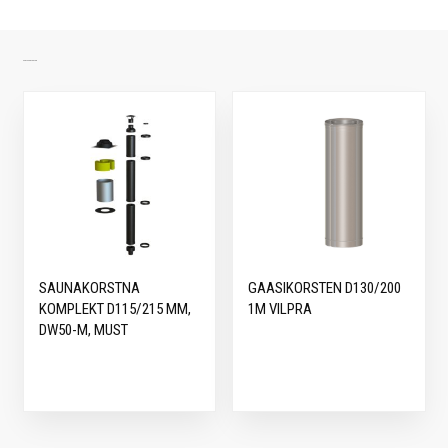
SARNASED TOOTED
SAUNAKORSTNA
GAASIKORSTEN D130/200
KOMPLEKT D115/215 MM,
1M VILPRA
DW50-M, MUST