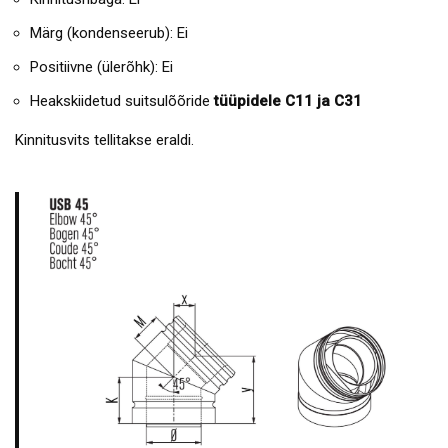
Märg (kondenseerub): Ei
Positiivne (ülerõhk): Ei
Heakskiidetud suitsulõõride
tüüpidele C11 ja C31
Kinnitusvits tellitakse eraldi.