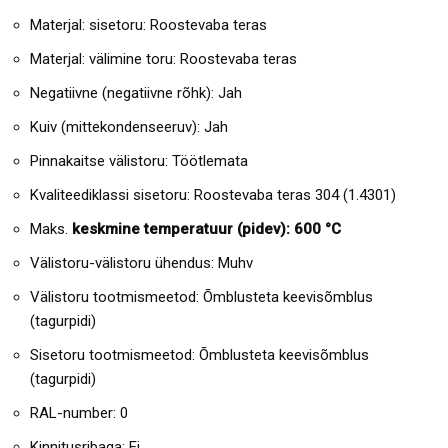
Materjal: sisetoru: Roostevaba teras
Materjal: välimine toru: Roostevaba teras
Negatiivne (negatiivne rõhk): Jah
Kuiv (mittekondenseeruv): Jah
Pinnakaitse välistoru: Töötlemata
Kvaliteediklassi sisetoru: Roostevaba teras 304 (1.4301)
Maks.
keskmine temperatuur (pidev): 600 °C
Välistoru-välistoru ühendus: Muhv
Välistoru tootmismeetod: Õmblusteta keevisõmblus
(tagurpidi)
Sisetoru tootmismeetod: Õmblusteta keevisõmblus
(tagurpidi)
RAL-number: 0
Kinnitusribaga: Ei