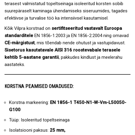
terasest valmistatud topeltseinaga isoleeritud korsten sobib
suurepäraselt kaminaga ühendamiseks siseruumides, tagades
efektiivse ja turvalise töö ka intensiivsel kasutamisel.
Kõik Vilpra korstnad on
sertifitseeritud vastavalt Euroopa
standarditele
EN 1856-1:2003 ja EN 1856-2:2004 ning omavad
CE-märgistust
, mis tõendab nende ohutust ja vastupidavust.
Sisetorus kasutatavale AISI 316 roostevabale terasele
kehtib 5-aastane garantii
, pakkudes kindlust ja meelerahu
aastateks.
KORSTNA PEAMISED OMADUSED:
Korstna markeering:
EN 1856-1 T450-N1-W-Vm-L50050-
G100
Tüüp: Isoleeritud topeltseinaga
Isolatsiooni paksus:
25 mm,