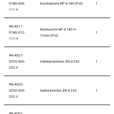
0180-000-
Korstnamüts NP d.180 (Pol)
1
111-V
9N-4011-
Kinnitusvits NP d.180 H-
0180-012-
1
12mm (Pol)
111-V
9N-4027-
0230-000-
Vahelae kinnitus ZN d.230
1
252-V
9N-4026-
0230-000-
Sarika kinnitus ZN d.230
1
252-V
9N-4001-