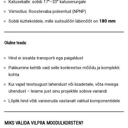
Katusekalle: sobib 17°–33° katusenurgale
Viimistlus: Roostevaba poleeritud (NPNP)
Sobib küttekoldele, mille suitsulõõri läbimõõt on
180 mm
Oluline teada:
Hind ei sisalda transporti ega paigaldust
Pakkumine kehtib vaid selle konkreetse mõõdu ja komplekti
kohta
Kui vajad teistsugust lahendust või lisadetaile, võta meiega
ühendust – leiame just sinu projektile sobiva variandi
Lõplik hind võib varieeruda vastavalt valitud komponentidele
MIKS VALIDA VILPRA MOODULKORSTEN?