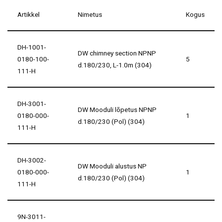
Artikkel
Nimetus
Kogus
DH-1001-
DW chimney section NPNP
0180-100-
5
d.180/230, L-1.0m (304)
111-H
DH-3001-
DW Mooduli lõpetus NPNP
0180-000-
1
d.180/230 (Pol) (304)
111-H
DH-3002-
DW Mooduli alustus NP
0180-000-
1
d.180/230 (Pol) (304)
111-H
9N-3011-