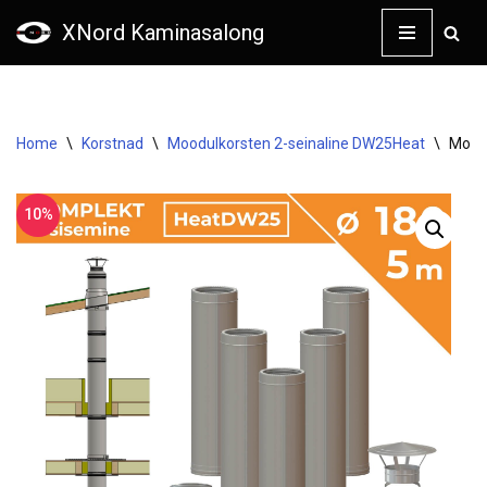
XNord Kaminasalong
Skip
to
content
Home
\
Korstnad
\
Moodulkorsten 2-seinaline DW25Heat
\
Moodu
10%