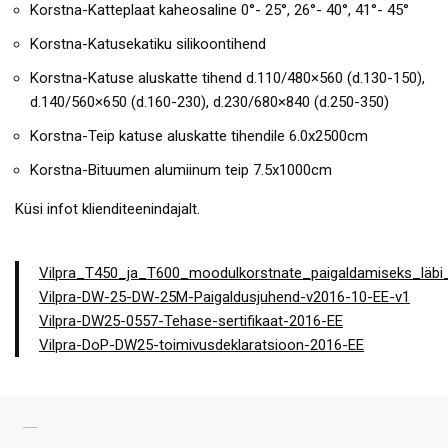
Korstna-Katteplaat kaheosaline 0°- 25°, 26°- 40°, 41°- 45°
Korstna-Katusekatiku silikoontihend
Korstna-Katuse aluskatte tihend d.110/480×560 (d.130-150),
d.140/560×650 (d.160-230), d.230/680×840 (d.250-350)
Korstna-Teip katuse aluskatte tihendile 6.0x2500cm
Korstna-Bituumen alumiinum teip 7.5x1000cm
Küsi infot klienditeenindajalt.
Vilpra_T450_ja_T600_moodulkorstnate_paigaldamiseks_läbi_
Vilpra-DW-25-DW-25M-Paigaldusjuhend-v2016-10-EE-v1
Vilpra-DW25-0557-Tehase-sertifikaat-2016-EE
Vilpra-DoP-DW25-toimivusdeklaratsioon-2016-EE
SARNASED TOOTED