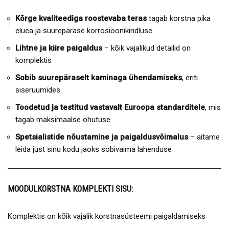
Kõrge kvaliteediga roostevaba teras
tagab korstna pika
eluea ja suurepärase korrosioonikindluse
Lihtne ja kiire paigaldus
– kõik vajalikud detailid on
komplektis
Sobib suurepäraselt kaminaga ühendamiseks
, eriti
siseruumides
Toodetud ja testitud vastavalt Euroopa standarditele
, mis
tagab maksimaalse ohutuse
Spetsialistide nõustamine ja paigaldusvõimalus
– aitame
leida just sinu kodu jaoks sobivaima lahenduse
MOODULKORSTNA KOMPLEKTI SISU:
Komplektis on kõik vajalik korstnasüsteemi paigaldamiseks