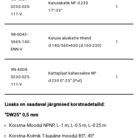
Katusekatik NP d.230
0230-030-
1
17°-33°
111-V
98-0043-
Katuse aluskatte tihend
5665-140-
1
d.140/560×650 (d.160-230)
ENN-V
9N-4004-
Katteplaat kaheosaline NP
0230-025-
1
d.230 0°-25° (Pol)
111-V
Lisaks on saadaval järgmised korstnadetailid:
“DW25” 0,5 mm
Korstna-Moodul NPNP, L-1 m, L-0.5 m, L-0.25 m
Korstna-Kolmik T-kujuline moodul 85°, 45°