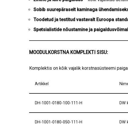
Sobib suurepäraselt kaminaga ühendamisek
Toodetud ja testitud vastavalt Euroopa standa
Spetsialistide nõustamine ja paigaldusvõima
MOODULKORSTNA KOMPLEKTI SISU:
Komplektis on kõik vajalik korstnasüsteemi paig
Artikkel
Nim
DH-1001-0180-100-111-H
DW k
DH-1001-0180-050-111-H
DW k