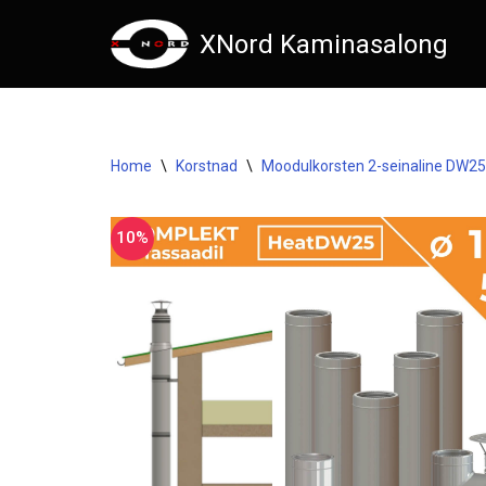
XNord Kaminasalong
Skip
to
content
Home
\
Korstnad
\
Moodulkorsten 2-seinaline DW2
10%