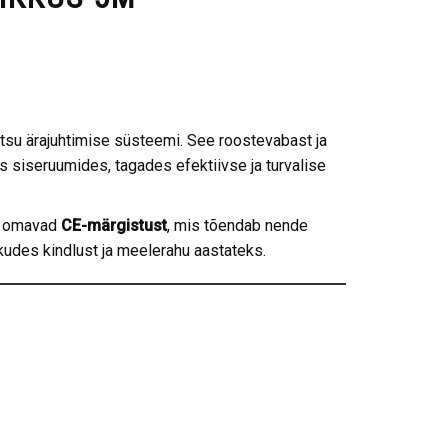
itsu ärajuhtimise süsteemi. See roostevabast ja
 siseruumides, tagades efektiivse ja turvalise
g omavad
CE-märgistust
, mis tõendab nende
kudes kindlust ja meelerahu aastateks.