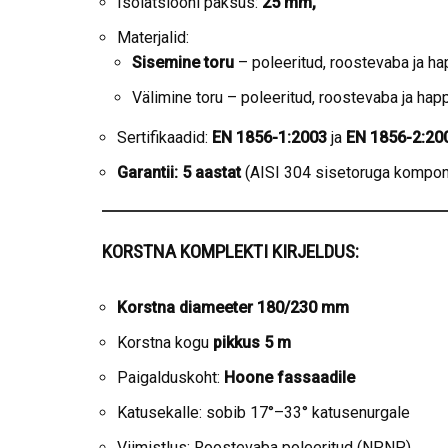
Isolatsiooni paksus:
25 mm,
Materjalid:
Sisemine toru
– poleeritud, roostevaba ja h
Välimine toru – poleeritud, roostevaba ja hap
Sertifikaadid:
EN 1856-1:2003
ja
EN 1856-2:20
Garantii: 5 aastat
(AISI 304 sisetoruga kompon
KORSTNA KOMPLEKTI KIRJELDUS:
Korstna diameeter 180/230 mm
Korstna kogu
pikkus 5 m
Paigalduskoht:
Hoone fassaadile
Katusekalle: sobib 17°–33° katusenurgale
Viimistlus: Roostevaba poleeritud (NPNP)