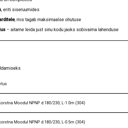
s
, eriti siseruumides
rditele
, mis tagab maksimaalse ohutuse
lus
– aitame leida just sinu kodu jaoks sobivaima lahenduse
aldamiseks
etus
orstna Moodul NPNP d.180/230, L-1.0m (304)
orstna Moodul NPNP d.180/230, L-0.5m (304)