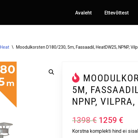
Avaleht
Ettevõttest
5Heat
\
Moodulkorsten D180/230, 5m, Fassaadil, HeatDW25, NPNP, Vilp
MOODULKOR
5M, FASSAADI
NPNP, VILPRA
1398
€
1259
€
Korstna komplekti hind ei sisa