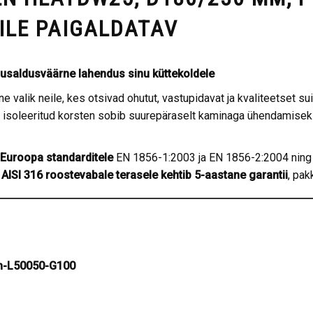
ILE PAIGALDATAV
 – usaldusväärne lahendus sinu küttekoldele
valik neile, kes otsivad ohutut, vastupidavat ja kvaliteetset su
 isoleeritud korsten sobib suurepäraselt kaminaga ühendamiseks
t Euroopa standarditele
EN 1856-1:2003 ja EN 1856-2:2004 nin
AISI 316 roostevabale terasele kehtib 5-aastane garantii
, pak
m-L50050-G100