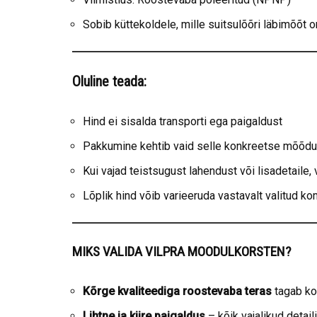
Sobib küttekoldele, mille suitsulõõri läbimõõt o
Oluline teada:
Hind ei sisalda transporti ega paigaldust
Pakkumine kehtib vaid selle konkreetse mõõdu 
Kui vajad teistsugust lahendust või lisadetaile,
Lõplik hind võib varieeruda vastavalt valitud k
MIKS VALIDA VILPRA MOODULKORSTEN?
Kõrge kvaliteediga roostevaba teras
tagab ko
Lihtne ja kiire paigaldus
– kõik vajalikud detai