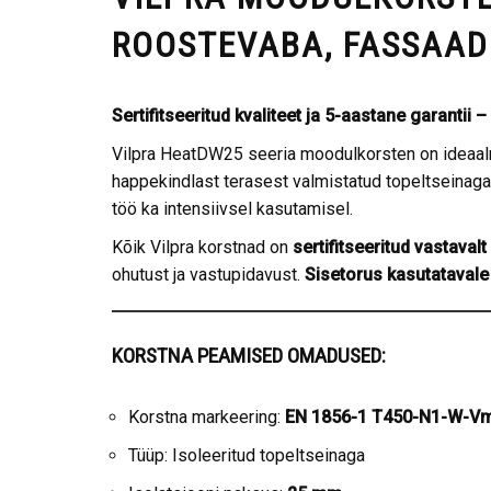
ROOSTEVABA, FASSAAD
Sertifitseeritud kvaliteet ja 5-aastane garantii
Vilpra HeatDW25 seeria moodulkorsten on ideaalne 
happekindlast terasest valmistatud topeltseinaga
töö ka intensiivsel kasutamisel.
Kõik Vilpra korstnad on
sertifitseeritud vastaval
ohutust ja vastupidavust.
Sisetorus kasutatavale 
KORSTNA PEAMISED OMADUSED:
Korstna markeering:
EN 1856-1 T450-N1-W-V
Tüüp: Isoleeritud topeltseinaga