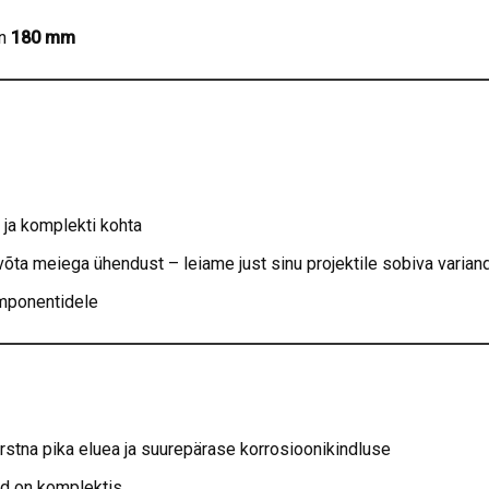
n
180 mm
ja komplekti kohta
 võta meiega ühendust – leiame just sinu projektile sobiva varian
omponentidele
rstna pika eluea ja suurepärase korrosioonikindluse
lid on komplektis