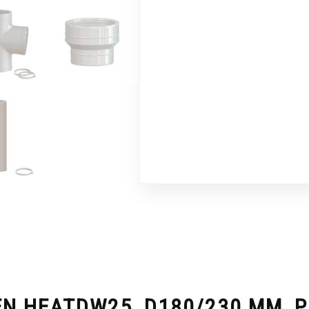
N HEATDW25, D180/230 MM, P