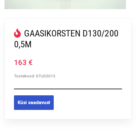
GAASIKORSTEN D130/200
0,5M
163
€
Tootekood:
07US5013
Küsi saadavust