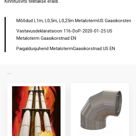
Kinnitusvits tellitakse eraldi.
Mõõdud L1m, L0,5m, L0,25m MetalotermUS Gaasikorsten
Vastavusdeklaratsioon 116-DoP-2020-01-25 US
Metaloterm Gaasikorstnad EN
Paigaldusjuhend MetalotermGaasikorstnad US EN
SARNASED TOOTED