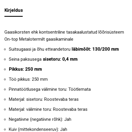
Kirjeldus
Gaasikorsten ehk kontsentriline tasakaalustatud lõõrisüsteem
On-top Metalotermilt gaasikaminale
Suitsugaasi ja õhu etteandetoru
läbimõõt: 130/200 mm
Seina paksusega
sisetoru: 0,4 mm
Pikkus: 250 mm
Töö pikkus: 250 mm
Pinnatöötlusega välimine toru: Töötlemata
Materjal: sisetoru: Roostevaba teras
Materjal: välimine toru: Roostevaba teras
Negatiivne (negatiivne rõhk): Jah
Kuiv (mittekondenseeruv): Jah