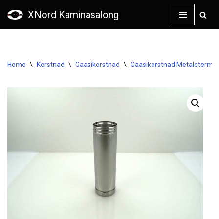
XNord Kaminasalong
Skip
to
content
Home
\
Korstnad
\
Gaasikorstnad
\
Gaasikorstnad Metaloterm