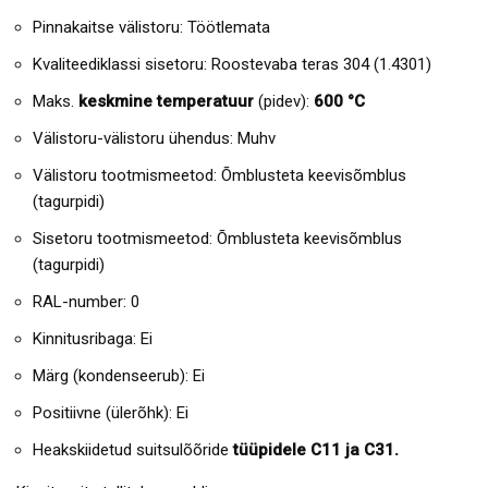
Pinnakaitse välistoru: Töötlemata
Kvaliteediklassi sisetoru: Roostevaba teras 304 (1.4301)
Maks.
keskmine temperatuur
(pidev):
600 °C
Välistoru-välistoru ühendus: Muhv
Välistoru tootmismeetod: Õmblusteta keevisõmblus
(tagurpidi)
Sisetoru tootmismeetod: Õmblusteta keevisõmblus
(tagurpidi)
RAL-number: 0
Kinnitusribaga: Ei
Märg (kondenseerub): Ei
Positiivne (ülerõhk): Ei
Heakskiidetud suitsulõõride
tüüpidele C11 ja C31.