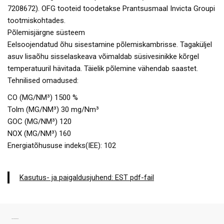
7208672). OFG tooteid toodetakse Prantsusmaal Invicta Groupi
tootmiskohtades.
Põlemisjärgne süsteem
Eelsoojendatud õhu sisestamine põlemiskambrisse. Tagaküljel
asuv lisaõhu sisselaskeava võimaldab süsivesinikke kõrgel
temperatuuril hävitada. Täielik põlemine vähendab saastet.
Tehnilised omadused:
CO (MG/NM³) 1500 %
Tolm (MG/NM³) 30 mg/Nm³
GOC (MG/NM³) 120
NOX (MG/NM³) 160
Energiatõhususe indeks(IEE): 102
Kasutus- ja paigaldusjuhend: EST pdf-fail
SARNASED TOOTED