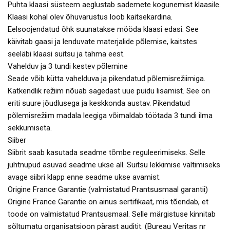
Puhta klaasi süsteem aeglustab sademete kogunemist klaasile.
Klaasi kohal olev õhuvarustus loob kaitsekardina.
Eelsoojendatud õhk suunatakse mööda klaasi edasi. See
käivitab gaasi ja lenduvate materjalide põlemise, kaitstes
seeläbi klaasi suitsu ja tahma eest.
Vahelduv ja 3 tundi kestev põlemine
Seade võib kütta vahelduva ja pikendatud põlemisrežiimiga.
Katkendlik režiim nõuab sagedast uue puidu lisamist. See on
eriti suure jõudlusega ja keskkonda austav. Pikendatud
põlemisrežiim madala leegiga võimaldab töötada 3 tundi ilma
sekkumiseta.
Siiber
Siibrit saab kasutada seadme tõmbe reguleerimiseks. Selle
juhtnupud asuvad seadme ukse all. Suitsu lekkimise vältimiseks
avage siibri klapp enne seadme ukse avamist.
Origine France Garantie (valmistatud Prantsusmaal garantii)
Origine France Garantie on ainus sertifikaat, mis tõendab, et
toode on valmistatud Prantsusmaal. Selle märgistuse kinnitab
sõltumatu organisatsioon pärast auditit. (Bureau Veritas nr