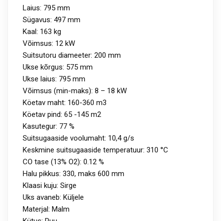
Laius: 795 mm
Sügavus: 497 mm
Kaal: 163 kg
Võimsus: 12 kW
Suitsutoru diameeter: 200 mm
Ukse kõrgus: 575 mm
Ukse laius: 795 mm
Võimsus (min-maks): 8 – 18 kW
Köetav maht: 160-360 m3
Köetav pind: 65 -145 m2
Kasutegur: 77 %
Suitsugaaside voolumaht: 10,4 g/s
Keskmine suitsugaaside temperatuur: 310 °C
CO tase (13% O2): 0.12 %
Halu pikkus: 330, maks 600 mm
Klaasi kuju: Sirge
Uks avaneb: Küljele
Materjal: Malm
Kütus: Puu