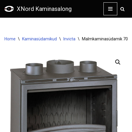
XNord Kaminasalong
Skip
to
content
Home
\
Kaminasüdamikud
\
Invicta
\
Malmkaminasüdamik 700 G