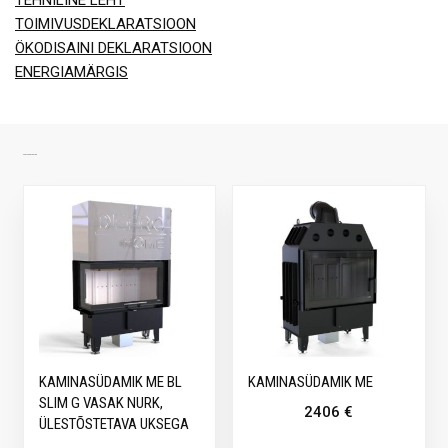
TOIMIVUSDEKLARATSIOON
ÖKODISAINI DEKLARATSIOON
ENERGIAMÄRGIS
SARNASED TOOTED
KAMINASÜDAMIK ME BL
KAMINASÜDAMIK ME
SLIM G VASAK NURK,
2406
€
ÜLESTÕSTETAVA UKSEGA