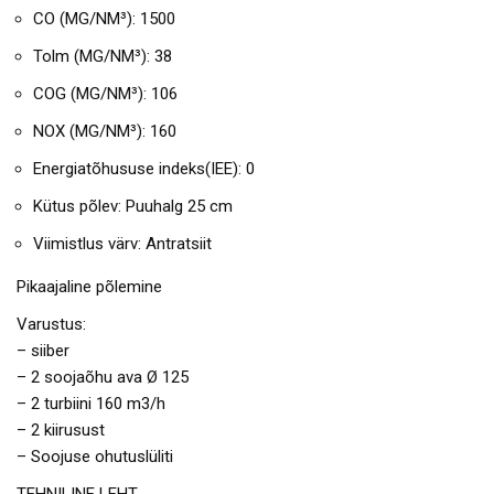
CO (MG/NM³): 1500
Tolm (MG/NM³): 38
COG (MG/NM³): 106
NOX (MG/NM³): 160
Energiatõhususe indeks(IEE): 0
Kütus põlev: Puuhalg 25 cm
Viimistlus värv: Antratsiit
Pikaajaline põlemine
Varustus:
– siiber
– 2 soojaõhu ava Ø 125
– 2 turbiini 160 m3/h
– 2 kiirusust
– Soojuse ohutuslüliti
TEHNILINE LEHT