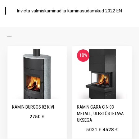
Invicta valmiskaminad ja kaminasüdamikud 2022 EN
SARNASED TOOTED
10%
KAMIN BURGOS 02 KIVI
KAMIN CARA C N 03
METALL, ÜLESTÕSTETAVA
2750
€
UKSEGA
5031
€
4528
€