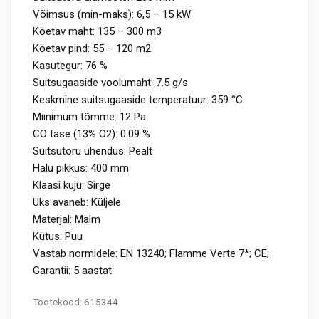
Võimsus (min-maks): 6,5 – 15 kW
Köetav maht: 135 – 300 m3
Köetav pind: 55 – 120 m2
Kasutegur: 76 %
Suitsugaaside voolumaht: 7.5 g/s
Keskmine suitsugaaside temperatuur: 359 °C
Miinimum tõmme: 12 Pa
CO tase (13% O2): 0.09 %
Suitsutoru ühendus: Pealt
Halu pikkus: 400 mm
Klaasi kuju: Sirge
Uks avaneb: Küljele
Materjal: Malm
Kütus: Puu
Vastab normidele: EN 13240; Flamme Verte 7*; CE;
Garantii: 5 aastat
Tootekood:
615344