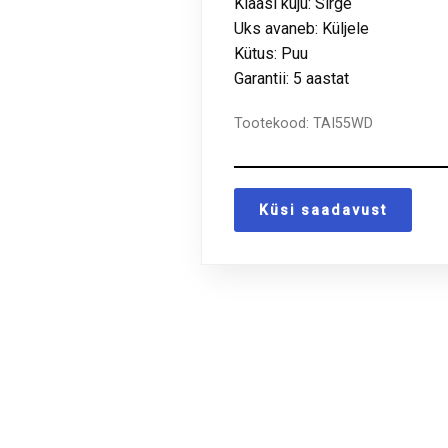
Klaasi kuju: Sirge
Uks avaneb: Küljele
Kütus: Puu
Garantii: 5 aastat
Tootekood:
TAI55WD
Küsi saadavust