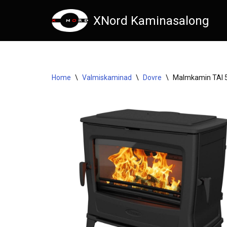
XNord Kaminasalong
Skip
to
content
Home
\
Valmiskaminad
\
Dovre
\
Malmkamin TAI 