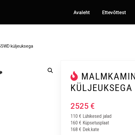
Avaleht
Ettevõttest
55WD küljeuksega
MALMKAMIN
KÜLJEUKSEGA
2525
€
110 € Lühikesed jalad
160 € Küpsetusplaat
168 € Dek.kate