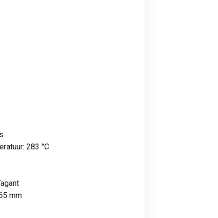
s
ratuur: 283 °C
Tagant
665 mm