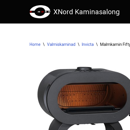
XNord Kaminasalong
Skip
to
content
Home
\
Valmiskaminad
\
Invicta
\
Malmkamin Fifty