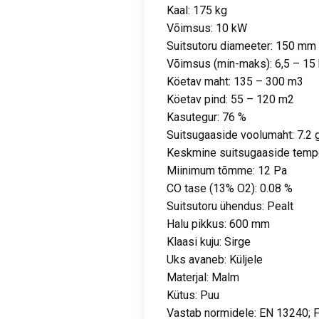
Kaal: 175 kg
Võimsus: 10 kW
Suitsutoru diameeter: 150 mm
Võimsus (min-maks): 6,5 – 15
Köetav maht: 135 – 300 m3
Köetav pind: 55 – 120 m2
Kasutegur: 76 %
Suitsugaaside voolumaht: 7.2 
Keskmine suitsugaaside tempe
Miinimum tõmme: 12 Pa
CO tase (13% O2): 0.08 %
Suitsutoru ühendus: Pealt
Halu pikkus: 600 mm
Klaasi kuju: Sirge
Uks avaneb: Küljele
Materjal: Malm
Kütus: Puu
Vastab normidele: EN 13240; F