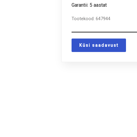
Garantii: 5 aastat
Tootekood:
647944
Küsi saadavust