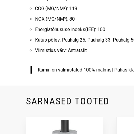
COG (MG/NM³): 118
NOX (MG/NM³): 80
Energiatõhususe indeks(IEE): 100
Kütus põlev: Puuhalg 25, Puuhalg 33, Puuhalg 
Viimistlus värv: Antratsiit
Kamin on valmistatud 100% malmist Puhas kla
SARNASED TOOTED