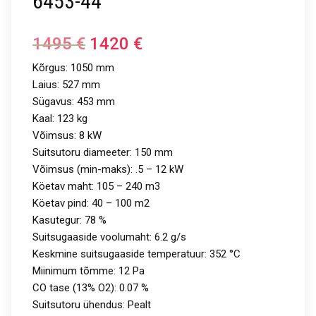
6453-44
1495
€
1420
€
Kõrgus: 1050 mm
Laius: 527 mm
Sügavus: 453 mm
Kaal: 123 kg
Võimsus: 8 kW
Suitsutoru diameeter: 150 mm
Võimsus (min-maks): .5 – 12 kW
Köetav maht: 105 – 240 m3
Köetav pind: 40 – 100 m2
Kasutegur: 78 %
Suitsugaaside voolumaht: 6.2 g/s
Keskmine suitsugaaside temperatuur: 352 °C
Miinimum tõmme: 12 Pa
CO tase (13% O2): 0.07 %
Suitsutoru ühendus: Pealt