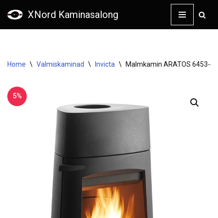
XNord Kaminasalong
Skip
to
content
Home
\
Valmiskaminad
\
Invicta
\
Malmkamin ARATOS 6453-44
5%