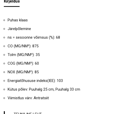
Kirjeldus
Puhas klaas
Järelpõlemine
ns = sesoonne võimsus (%): 68
CO (MG/NM³): 875
Tolm (MG/NM³): 35
COG (MG/NM³): 60
NOX (MG/NM³): 85
Energiatõhususe indeks(IEE): 103
Kütus põlev: Puuhalg 25 cm, Puuhalg 33 cm
Viimistlus värv: Antratsiit