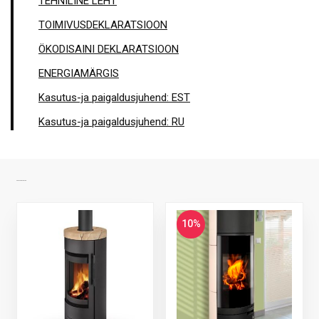
TEHNILINE LEHT
TOIMIVUSDEKLARATSIOON
ÖKODISAINI DEKLARATSIOON
ENERGIAMÄRGIS
Kasutus-ja paigaldusjuhend: EST
Kasutus-ja paigaldusjuhend: RU
SARNASED TOOTED
10%