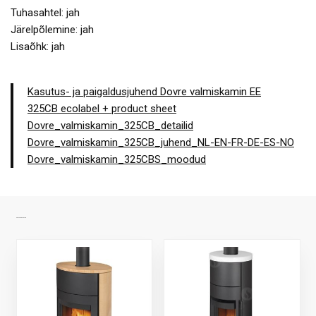
Tuhasahtel: jah
Järelpõlemine: jah
Lisaõhk: jah
Kasutus- ja paigaldusjuhend Dovre valmiskamin EE
325CB ecolabel + product sheet
Dovre_valmiskamin_325CB_detailid
Dovre_valmiskamin_325CB_juhend_NL-EN-FR-DE-ES-NO
Dovre_valmiskamin_325CBS_moodud
SARNASED TOOTED