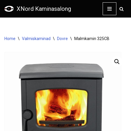
XNord Kaminasalong
Skip
to
content
Home
\
Valmiskaminad
\
Dovre
\
Malmkamin 325CB