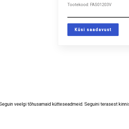
Tootekood:
FAS01203V
Küsi saadavust
 Seguin veelgi tõhusamaid kütteseadmeid. Seguini terasest kin