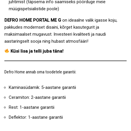
juhtimist (täpsema info saamiseks pöörduge meie
müügispetsialistide poole)
DEFRO HOME PORTAL ME G
on ideaalne valik igasse koju,
pakkudes modernset disaini, kõrget kasutegurit ja
maksimaalset mugavust. Investeeri kvaliteeti ja naudi
aastaringselt sooja ning hubast atmosfääri!
Küsi lisa ja telli juba täna!
Defro Home annab oma toodetele garantii:
Kaminasüdamik: 5-aastane garantii
Ceramiton: 2-aastane garantii
Rest: 1-aastane garantii
Deflektor: 1-aastane garantii