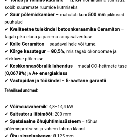
sobib suuremate ruumide kütmiseks
✔
Suur põlemiskamber
– mahutab kuni
500 mm
pikkused
puuhalud
✔
Kvaliteetne tulekindel betoonkeraamika Ceramiton
–
tagab pika eluea ja parema soojasalvestuse.
✔
Kolle Ceramiton
– saadaval hele või tume.
✔
Kõrge kasutegur
–
80,5%
, mis tagab ökonoomse ja
efektiivse põlemise
✔
Keskkonnasõbralik lahendus
– madal CO-heitmete tase
(
0,0678%
) ja
A+ energiaklass
✔
Vastupidav ja töökindel
–
5-aastane garantii
Tehnilised andmed:
✔
Võimsusvahemik:
4,8–14,4 kW
✔
Suitsutoru läbimõõt:
200 mm
✔
Spetsiaalne õhujuhtimissüsteem
– tõhus
põlemisprotsess ja vähem tahma klaasil
✔
Õhu sisselaskeava:
Ø 125 mm