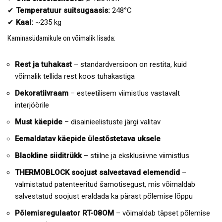
✔
Temperatuur suitsugaasis:
248°C
✔
Kaal:
~235 kg
Kaminasüdamikule on võimalik lisada:
Rest ja tuhakast
– standardversioon on restita, kuid
võimalik tellida rest koos tuhakastiga
Dekoratiivraam
– esteetilisem viimistlus vastavalt
interjöörile
Must käepide
– disainieelistuste järgi valitav
Eemaldatav käepide ülestõstetava uksele
Blackline siiditrükk
– stiilne ja eksklusiivne viimistlus
THERMOBLOCK soojust salvestavad elemendid
–
valmistatud patenteeritud šamotisegust, mis võimaldab
salvestatud soojust eraldada ka pärast põlemise lõppu
Põlemisregulaator RT-08OM
– võimaldab täpset põlemise