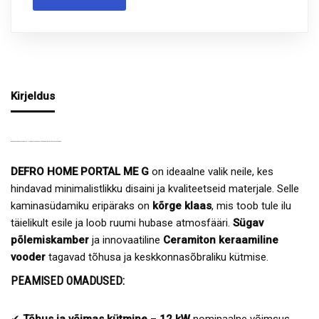
Kirjeldus
DEFRO HOME PORTAL ME G– STIILNE JA VÕIMAS KAMINASÜDAMIK ÜLESTÕSTETAVA UKSEGA
DEFRO HOME PORTAL ME
G
on ideaalne valik neile, kes
hindavad minimalistlikku disaini ja kvaliteetseid materjale. Selle
kaminasüdamiku eripäraks on
kõrge klaas
, mis toob tule ilu
täielikult esile ja loob ruumi hubase atmosfääri.
Sügav
põlemiskamber
ja innovaatiline
Ceramiton keraamiline
vooder
tagavad tõhusa ja keskkonnasõbraliku kütmise.
PEAMISED OMADUSED:
✔
Tõhus ja võimas kütmine
–
12 kW
nominaalne võimsus,