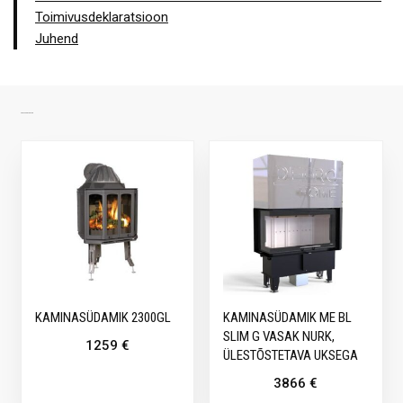
Toimivusdeklaratsioon
Juhend
SARNASED TOOTED
KAMINASÜDAMIK 2300GL
KAMINASÜDAMIK ME BL
SLIM G VASAK NURK,
1259
€
ÜLESTÕSTETAVA UKSEGA
3866
€