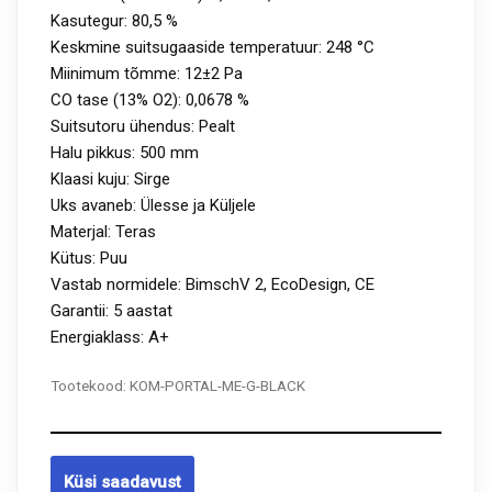
Kasutegur: 80,5 %
Keskmine suitsugaaside temperatuur: 248 °C
Miinimum tõmme: 12±2 Pa
CO tase (13% O2): 0,0678 %
Suitsutoru ühendus: Pealt
Halu pikkus: 500 mm
Klaasi kuju: Sirge
Uks avaneb: Ülesse ja Küljele
Materjal: Teras
Kütus: Puu
Vastab normidele: BimschV 2, EcoDesign, CE
Garantii: 5 aastat
Energiaklass: A+
Tootekood:
KOM-PORTAL-ME-G-BLACK
Küsi saadavust