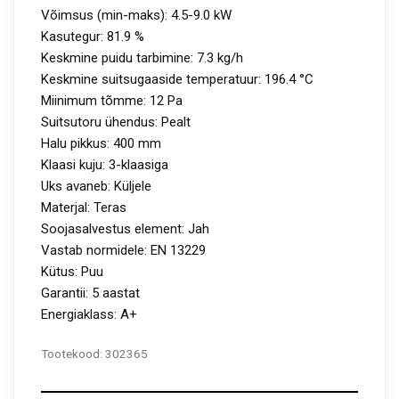
Võimsus (min-maks): 4.5-9.0 kW
Kasutegur: 81.9 %
Keskmine puidu tarbimine: 7.3 kg/h
Keskmine suitsugaaside temperatuur: 196.4 °C
Miinimum tõmme: 12 Pa
Suitsutoru ühendus: Pealt
Halu pikkus: 400 mm
Klaasi kuju: 3-klaasiga
Uks avaneb: Küljele
Materjal: Teras
Soojasalvestus element: Jah
Vastab normidele: EN 13229
Kütus: Puu
Garantii: 5 aastat
Energiaklass: A+
Tootekood:
302365