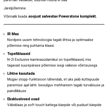
Järelpõlemine.
Võimalik lisada
soojust salvestav Powerstone komplekt.
IR Max
Nordpeis uusim tehnoloogia tagab lihtsa ja optimaalse
põlemise ning puhtama klaasi
Topeltklaasid
N-2I Exclusive kaminasüdamikul on topeltklaasid, mis
tagavad suurepärase põlemise isegi väikese võimsusega
Lihtne kasutada
Mugav stopp-funktsioon tähendab, et uks jääb küttepuude
panemise ajal lahti. Isesulguv mehhanism tagab turvalisuse ja
paindlikkuse
Eksklusiivsed osad
Välisklaas ja soft touch kattega käepide või puidust käepide