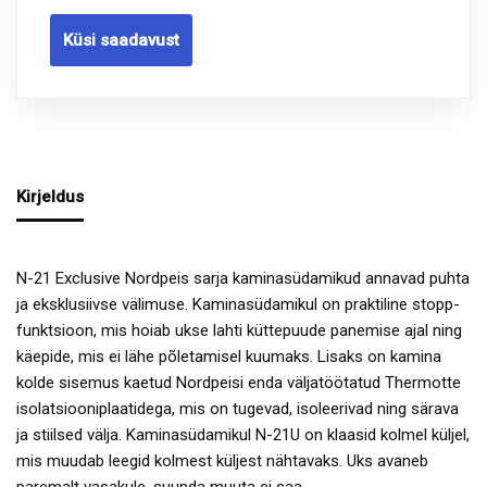
Küsi saadavust
Kirjeldus
N-21 Exclusive Nordpeis sarja kaminasüdamikud annavad puhta
ja eksklusiivse välimuse. Kaminasüdamikul on praktiline stopp-
funktsioon, mis hoiab ukse lahti küttepuude panemise ajal ning
käepide, mis ei lähe põletamisel kuumaks. Lisaks on kamina
kolde sisemus kaetud Nordpeisi enda väljatöötatud Thermotte
isolatsiooniplaatidega, mis on tugevad, isoleerivad ning särava
ja stiilsed välja. Kaminasüdamikul N-21U on klaasid kolmel küljel,
mis muudab leegid kolmest küljest nähtavaks. Uks avaneb
paremalt vasakule, suunda muuta ei saa.