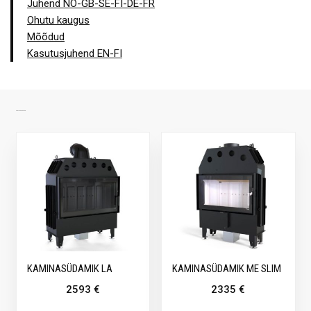
Juhend NO-GB-SE-FI-DE-FR
Ohutu kaugus
Mõõdud
Kasutusjuhend EN-FI
SARNASED TOOTED
KAMINASÜDAMIK LA
KAMINASÜDAMIK ME SLIM
2593
€
2335
€