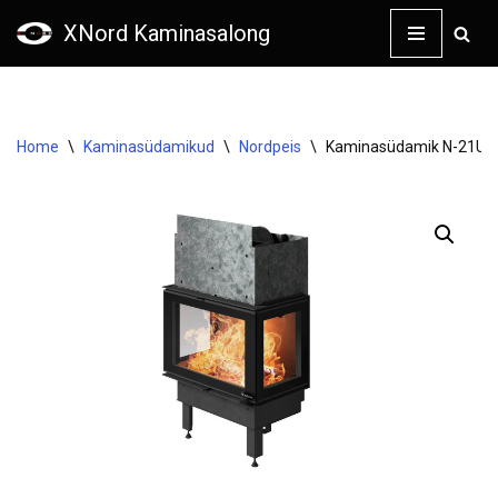
XNord Kaminasalong
Skip
to
content
Home
\
Kaminasüdamikud
\
Nordpeis
\
Kaminasüdamik N-21U Ex