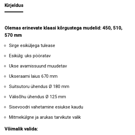
Kirjeldus
Olemas erinevate klaasi kõrgustega mudelid: 450, 510,
570 mm
Sirge esiküljega tulease
Esikülg: uks pööratav
Ukse avamissuund muudetav
Ukseraami laius 670 mm
Suitsutoru ühendus Ø 180 mm
Välisõhu ühendus Ø 125 mm
Sisevoodri vahetamine esiukse kaudu
Mitmekülgne ja arukas tarvikute valik
Võimalik valida: