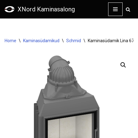
XNord Kaminasalong
Skip
to
content
Home
\
Kaminasüdamikud
\
Schmid
\
Kaminasüdamik Lina 6745 s