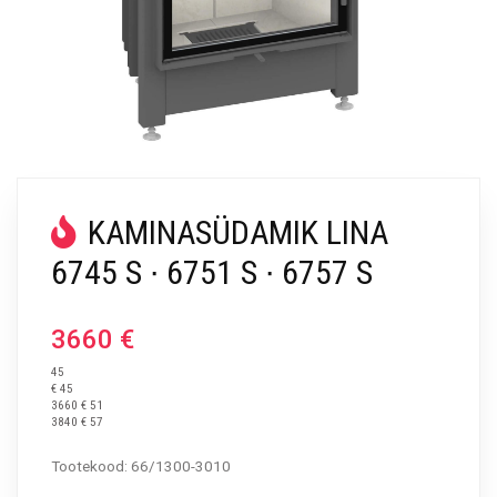
KAMINASÜDAMIK LINA
6745 S ∙ 6751 S ∙ 6757 S
3660
€
45
€ 45
3660 € 51
3840 € 57
Tootekood: 66/1300-3010