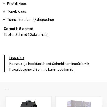
Kristall klaas
Topelt klaas
Tunnel-versioon (kahepoolne)
Garantii: 5 aastat
Tootja: Schmid ( Saksamaa )
Lina-67-s
Kasutus- ja hooldusjuhend Schmid kaminasüdamik
Paigaldusjuhend Schmid kaminasüdamik
SARNASED TOOTED