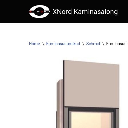
XNord Kaminasalong
Skip
to
content
Home
\
Kaminasüdamikud
\
Schmid
\
Kaminasüda