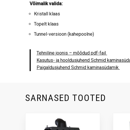
Võimalik valida:
Kristall klaas
Topelt klaas
Tunnel-versioon (kahepoolne)
Tehniline joonis – mõõdud pdf-fail
Kasutus- ja hooldusjuhend Schmid kaminasüd
Paigaldusjuhend Schmid kaminasüdamik
SARNASED TOOTED