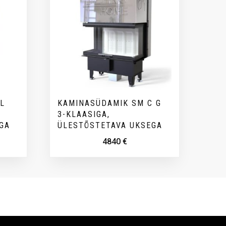
L
KAMINASÜDAMIK SM C G
3-KLAASIGA,
GA
ÜLESTÕSTETAVA UKSEGA
4840
€