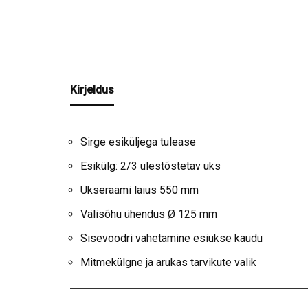
Kirjeldus
Sirge esiküljega tulease
Esikülg: 2/3 ülestõstetav uks
Ukseraami laius 550 mm
Välisõhu ühendus Ø 125 mm
Sisevoodri vahetamine esiukse kaudu
Mitmekülgne ja arukas tarvikute valik