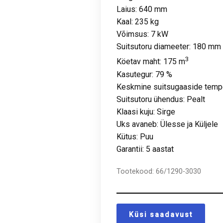
Laius: 640 mm
Kaal: 235 kg
Võimsus: 7 kW
Suitsutoru diameeter: 180 mm
3
Köetav maht: 175 m
Kasutegur: 79 %
Keskmine suitsugaaside tempe
Suitsutoru ühendus: Pealt
Klaasi kuju: Sirge
Uks avaneb: Ülesse ja Küljele
Kütus: Puu
Garantii: 5 aastat
Tootekood:
66/1290-3030
Küsi saadavust