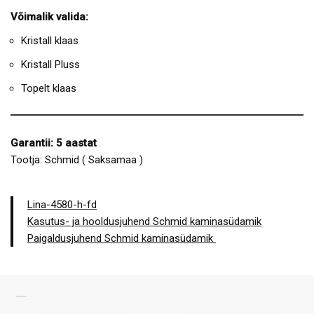
Võimalik valida:
Kristall klaas
Kristall Pluss
Topelt klaas
Garantii: 5 aastat
Tootja: Schmid ( Saksamaa )
Lina-4580-h-fd
Kasutus- ja hooldusjuhend Schmid kaminasüdamik
Paigaldusjuhend Schmid kaminasüdamik
SARNASED TOOTED