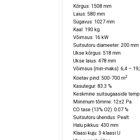
Kõrgus: 1508 mm
Laius: 580 mm
Sügavus: 1027 mm
Kaal: 190 kg
Võimsus: 16 kW
Suitsutoru diameeter: 200 mm
Ukse kõrgus: 518 mm
Ukse laius: 478 mm
Võimsus (min-maks): 6,4 – 19
2
Köetav pind: 500-700 m
Kasutegur: 83.3 %
Keskmine suitsugaaside tempe
Miinimum tõmme: 12±2 Pa
CO tase (13% O2): 0.07 %
Suitsutoru ühendus: Pealt
Halu pikkus: 430 mm
Klaasi kuju: 3-klaasi U