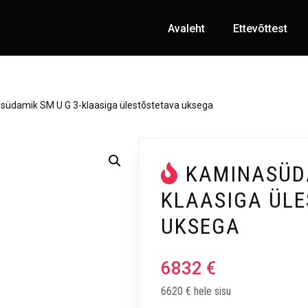
Avaleht
Ettevõttest
südamik SM U G 3-klaasiga ülestõstetava uksega
KAMINASÜDA
KLAASIGA ÜL
UKSEGA
6832
€
6620 € hele sisu