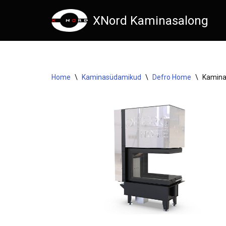
XNord Kaminasalong
Skip
to
content
Home
\
Kaminasüdamikud
\
Defro Home
\
Kamina