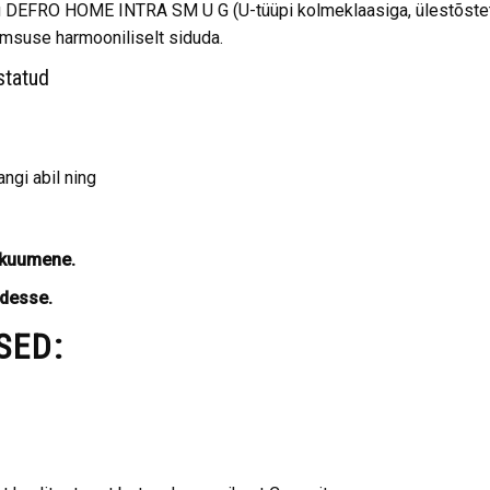
DEFRO HOME INTRA SM U G (U-tüüpi kolmeklaasiga, ülestõstet
msuse harmooniliselt siduda.
statud
ngi abil ning
 kuumene.
desse.
SED: