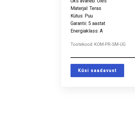
Uks avaneb: Üles
Materjal: Teras
Kütus: Puu
Garantii: 5 aastat
Energiaklass: A
Tootekood:
KOM-PR-SM-UG
Küsi saadavust