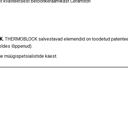
st kvaliteetsest betoonkeraamikast Ceramiton
K.
THERMOBLOCK salvestavad elemendid on toodetud patenteeri
oldes lõppenud).
e müügispetsialistide käest.