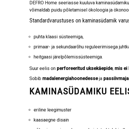
DEFRO Home seeriasse kuuluva kaminasüdamiku 
võimaldab puidu põletamisel ökoloogia ja ökonoo
Standardvarustuses on kaminasüdamik varu
puhta klaasi süsteemiga,
primaar- ja sekundaarõhu reguleerimisega juhtka
heitgaasi järelpõlemissüsteemiga.
Suur eelis on
perforeeritud uksekäepide
,
mis ei
Sobib
madalenergiahoonedesse
ja
passiivmaja
KAMINASÜDAMIKU EELI
eriline leegimuster
kaasaegne disain