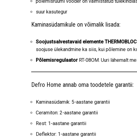
põlemisruumi vooder on valmistatud tulekindla
suur kasutegur
Kaminasüdamikule on võimalik lisada:
Soojustsalvestavaid elemente THERMOBLOC
soojuse ülekandmine ka siis, kui põlemine on k
Põlemisregulaator
RT-08OM. Uuri lähemalt mei
Defro Home annab oma toodetele garantii:
Kaminasüdamik: 5-aastane garantii
Ceramiton: 2-aastane garantii
Rest: 1-aastane garantii
Deflektor: 1-aastane garantii