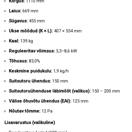
Kõrgus:
1110 mm
Laius:
669 mm
Sügavus:
455 mm
Ukse mõõdud (K × L):
407 × 554 mm
Kaal:
139 kg
Reguleeritav võimsus:
3,3–8,6 kW
Tõhusus:
83,0%
Keskmine puidukulu:
1,9 kg/h
Suitsutoru ühendus:
150 mm
Suitsutoruühenduse läbimõõt (valikus):
150 – 200 mm
Välise õhuvõtu ühendus (EAI):
125 mm
Nõutav tõmme:
12 Pa
Lisavarustus (valikuline)