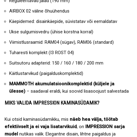
Reguleeritavad jalad (190 mm)
AIRBOX 02 väline õhuühendus
Käepidemed: disainkäepide, süvistatav või eemaldatav
Ukse sulgumisvedru (ühise korstna korral)
Viimistlusraamid: RAM04 (sügav), RAM06 (standard)
Tuharesti komplekt (I3 ROST 04)
Suitsutoru adapterid: 150 / 160 / 180 / 200 mm
Käitlustarvikud (paigalduskomplektid)
MAMMOTH akumulatsioonikomplektid (küljele ja
ülesse)
– saadaval eraldi, kui soovid lisasoojust salvestada
MIKS VALIDA IMPRESSION KAMINASÜDAMIK?
Kui otsid kaminasüdamikku, mis
näeb hea välja, töötab
efektiivselt ja ei vaja lisatarvikuid
, on
IMPRESSION sarja
mudel
nutikas valik. Elegantne disain, lihtne paigaldus ja