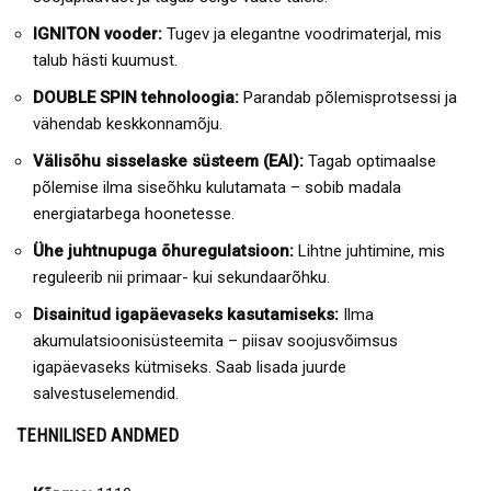
IGNITON vooder:
Tugev ja elegantne voodrimaterjal, mis
talub hästi kuumust.
DOUBLE SPIN tehnoloogia:
Parandab põlemisprotsessi ja
vähendab keskkonnamõju.
Välisõhu sisselaske süsteem (EAI):
Tagab optimaalse
põlemise ilma siseõhku kulutamata – sobib madala
energiatarbega hoonetesse.
Ühe juhtnupuga õhuregulatsioon:
Lihtne juhtimine, mis
reguleerib nii primaar- kui sekundaarõhku.
Disainitud igapäevaseks kasutamiseks:
Ilma
akumulatsioonisüsteemita – piisav soojusvõimsus
igapäevaseks kütmiseks. Saab lisada juurde
salvestuselemendid.
TEHNILISED ANDMED