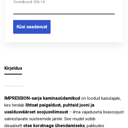
Tootekood:
I3N 14
Küsi saadavust
Kirjeldus
IMPRESSION 3G 59.44.14(16) KAMINASÜDAMIK – ESTEETIKA JA EFEKTIIVSUS ÜHESKOOS
IMPRESSION-sarja kaminasüdamikud
on loodud kasutajale,
kes hindab
lihtsat paigaldust, puhtaid jooni ja
usaldusväärset soojusvõimsust
– ilma vajaduseta lisasoojust
salvestavate süsteemide järele. See mudel sobib
ideaalselt
otse korstnaga ühendamiseks
, pakkudes