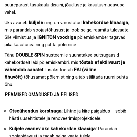
suurepärast tasakaalu disaini, jõudluse ja kasutusmugavuse
vahel.
Uks avaneb
küljele
ning on varustatud
kahekordse klaasiga
,
mis parandab soojustõhusust ja loob selge, raamita tulevaate.
Sile viimistlus ja
IGNITON voodriga
põlemiskamber tagavad
pika kasutusea ning puhta põlemise.
Tänu
DOUBLE SPIN
süsteemile suunatakse suitsugaasid
kahekordselt läbi põlemiskambri, mis
tõstab efektiivsust ja
vähendab saastet
. Lisaks toetab
EAI (väline
õhuvõtt)
tõhusamat põlemist ning aitab säilitada ruumi puhta
õhu.
PEAMISED OMADUSED JA EELISED
Otseühendus korstnaga:
Lihtne ja kiire paigaldus – sobib
hästi uusehitistele ja renoveerimisprojektidele.
Küljele avanev uks kahekordse klaasiga:
Parandab
soojapidavust ja tagab selge vaate tulele.