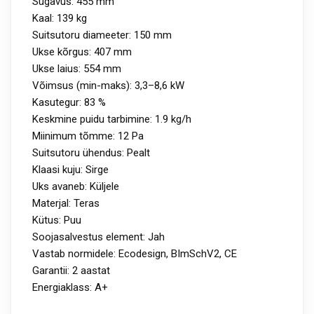
Sügavus: 455 mm
Kaal: 139 kg
Suitsutoru diameeter: 150 mm
Ukse kõrgus: 407 mm
Ukse laius: 554 mm
Võimsus (min-maks): 3,3–8,6 kW
Kasutegur: 83 %
Keskmine puidu tarbimine: 1.9 kg/h
Miinimum tõmme: 12 Pa
Suitsutoru ühendus: Pealt
Klaasi kuju: Sirge
Uks avaneb: Küljele
Materjal: Teras
Kütus: Puu
Soojasalvestus element: Jah
Vastab normidele: Ecodesign, BImSchV2, CE
Garantii: 2 aastat
Energiaklass: A+