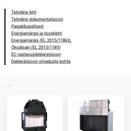
Tehniline leht
Tehniline dokumentatsioon
Paigaldusjuhised
Energiamärgis ja tooteleht
Energiamärgis (EL 2015/1186)L
Ökodisain (EL 2015/1185)
EÜ vastavusdeklaratsioon
Deklaratsioon omaduste kohta
SARNASED TOOTED