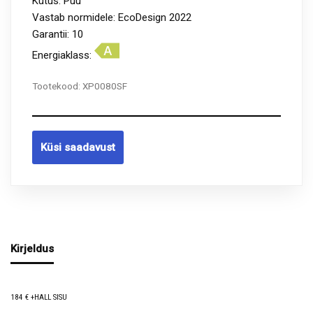
Kütus: Puu
Vastab normidele: EcoDesign 2022
Garantii: 10
Energiaklass:
Tootekood:
XP0080SF
Küsi saadavust
Kirjeldus
184 € +HALL SISU