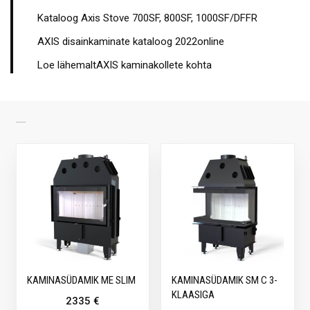
Kataloog Axis Stove 700SF, 800SF, 1000SF/DFFR
AXIS disainkaminate kataloog 2022online
Loe lähemaltAXIS kaminakollete kohta
SARNASED TOOTED
KAMINASÜDAMIK ME SLIM
KAMINASÜDAMIK SM C 3-
KLAASIGA
2335
€