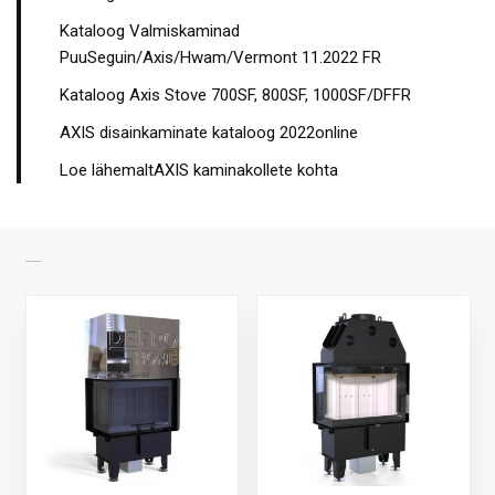
Kataloog Valmiskaminad
PuuSeguin/Axis/Hwam/Vermont 11.2022 FR
Kataloog Axis Stove 700SF, 800SF, 1000SF/DFFR
AXIS disainkaminate kataloog 2022online
Loe lähemaltAXIS kaminakollete kohta
SARNASED TOOTED