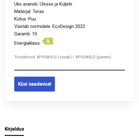
Uks avaneb: Ülesse ja Küljele
Materjal: Teras
Kütus: Puu
Vastab normidele: EcoDesign 2022
Garantii: 10
Energiaklass:
Tootekood:
XP0080LG (vasak) / XP0080LD (parem)
Küsi saadavust
Kirjeldus