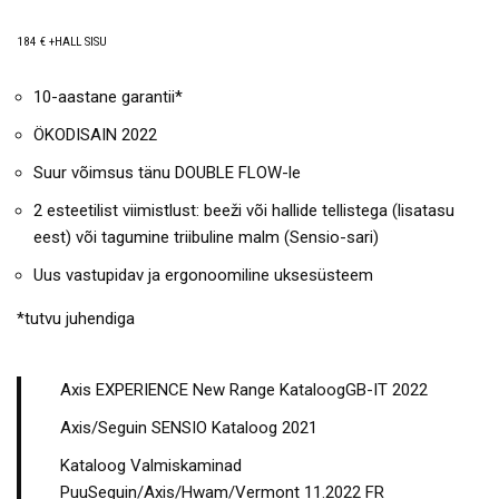
184 € +HALL SISU
10-aastane garantii*
ÖKODISAIN 2022
Suur võimsus tänu DOUBLE FLOW-le
2 esteetilist viimistlust: beeži või hallide tellistega (lisatasu
eest) või tagumine triibuline malm (Sensio-sari)
Uus vastupidav ja ergonoomiline uksesüsteem
*tutvu juhendiga
Axis EXPERIENCE New Range KataloogGB-IT 2022
Axis/Seguin SENSIO Kataloog 2021
Kataloog Valmiskaminad
PuuSeguin/Axis/Hwam/Vermont 11.2022 FR