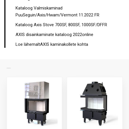
Kataloog Valmiskaminad
PuuSeguin/Axis/Hwam/Vermont 11.2022 FR
Kataloog Axis Stove 700SF, 800SF, 1000SF/DFFR
AXIS disainkaminate kataloog 2022online
Loe lähemaltAXIS kaminakollete kohta
SARNASED TOOTED