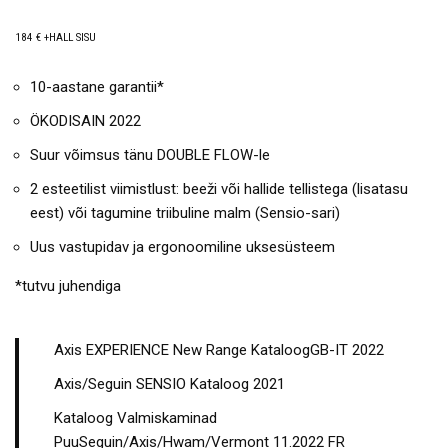
184 € +HALL SISU
10-aastane garantii*
ÖKODISAIN 2022
Suur võimsus tänu DOUBLE FLOW-le
2 esteetilist viimistlust: beeži või hallide tellistega (lisatasu
eest) või tagumine triibuline malm (Sensio-sari)
Uus vastupidav ja ergonoomiline uksesüsteem
*tutvu juhendiga
Axis EXPERIENCE New Range KataloogGB-IT 2022
Axis/Seguin SENSIO Kataloog 2021
Kataloog Valmiskaminad
PuuSeguin/Axis/Hwam/Vermont 11.2022 FR