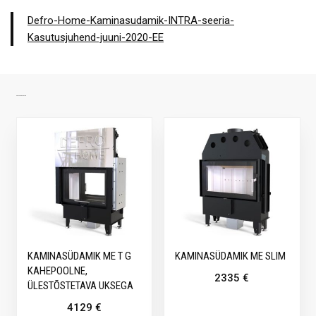
Defro-Home-Kaminasudamik-INTRA-seeria-
Kasutusjuhend-juuni-2020-EE
SARNASED TOOTED
KAMINASÜDAMIK ME T G
KAMINASÜDAMIK ME SLIM
KAHEPOOLNE,
2335
€
ÜLESTÕSTETAVA UKSEGA
4129
€