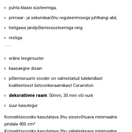
puhta klaasi süsteemiga,
primaar- ja sekundaarõhu reguleerimisega juhtkangi abil,
heitgaasi järelpõlemissüsteemiga ning
restiga
KAMINASÜDAMIKU EELISED:
eriline leegimuster
kaasaegne disain
põlemisruumi vooder on valmistatud tulekindlast
kvaliteetsest betoonkeraamikast Ceramiton
dekoratiivne raam
: 50mm, 30 mm või nurk
suur kasutegur
Konvektsiooniks kasutatava õhu sissevõtuava minimaalne
pindala 400 cm²
Konvektsiooniks kasutatava õhu väljalaskeava minimaalne