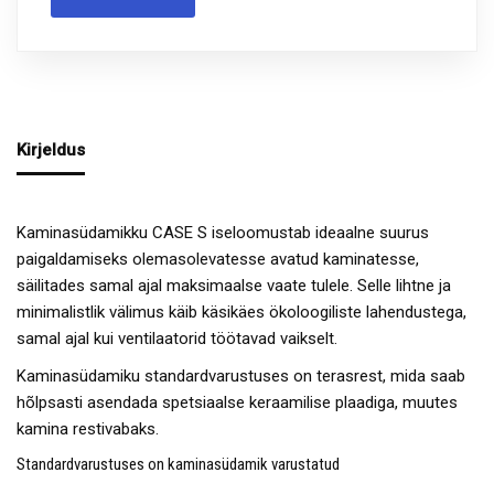
Kirjeldus
Kaminasüdamikku CASE S iseloomustab ideaalne suurus
paigaldamiseks olemasolevatesse avatud kaminatesse,
säilitades samal ajal maksimaalse vaate tulele. Selle lihtne ja
minimalistlik välimus käib käsikäes ökoloogiliste lahendustega,
samal ajal kui ventilaatorid töötavad vaikselt.
Kaminasüdamiku standardvarustuses on terasrest, mida saab
hõlpsasti asendada spetsiaalse keraamilise plaadiga, muutes
kamina restivabaks.
Standardvarustuses on kaminasüdamik varustatud