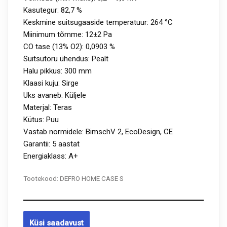
Kasutegur: 82,7 %
Keskmine suitsugaaside temperatuur: 264 °C
Miinimum tõmme: 12±2 Pa
CO tase (13% O2): 0,0903 %
Suitsutoru ühendus: Pealt
Halu pikkus: 300 mm
Klaasi kuju: Sirge
Uks avaneb: Küljele
Materjal: Teras
Kütus: Puu
Vastab normidele: BimschV 2, EcoDesign, CE
Garantii: 5 aastat
Energiaklass: A+
Tootekood:
DEFRO HOME CASE S
Küsi saadavust