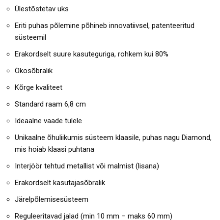
Ülestõstetav uks
Eriti puhas põlemine põhineb innovatiivsel, patenteeritud
süsteemil
Erakordselt suure kasuteguriga, rohkem kui 80%
Ökosõbralik
Kõrge kvaliteet
Standard raam 6,8 cm
Ideaalne vaade tulele
Unikaalne õhuliikumis süsteem klaasile, puhas nagu Diamond,
mis hoiab klaasi puhtana
Interjöör tehtud metallist või malmist (lisana)
Erakordselt kasutajasõbralik
Järelpõlemisesüsteem
Reguleeritavad jalad (min 10 mm – maks 60 mm)