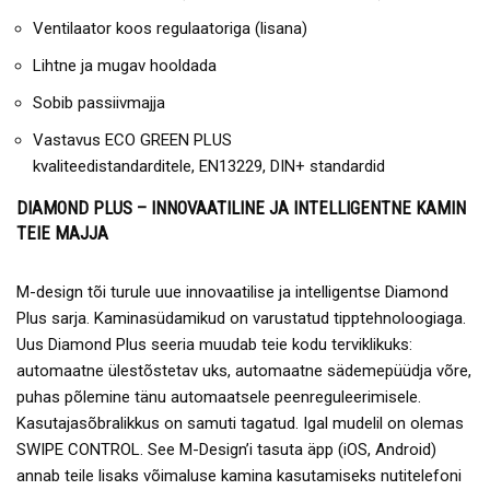
Ventilaator koos regulaatoriga (lisana)
Lihtne ja mugav hooldada
Sobib passiivmajja
Vastavus ECO GREEN PLUS
kvaliteedistandarditele, EN13229, DIN+ standardid
DIAMOND PLUS – INNOVAATILINE JA INTELLIGENTNE KAMIN
TEIE MAJJA
M-design tõi turule uue innovaatilise ja intelligentse Diamond
Plus sarja. Kaminasüdamikud on varustatud tipptehnoloogiaga.
Uus Diamond Plus seeria muudab teie kodu terviklikuks:
automaatne ülestõstetav uks, automaatne sädemepüüdja võre,
puhas põlemine tänu automaatsele peenreguleerimisele.
Kasutajasõbralikkus on samuti tagatud. Igal mudelil on olemas
SWIPE CONTROL. See M-Design’i tasuta äpp (iOS, Android)
annab teile lisaks võimaluse kamina kasutamiseks nutitelefoni