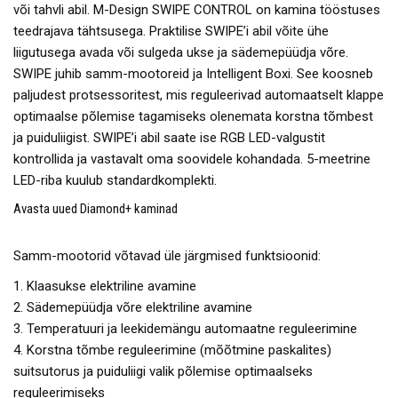
või tahvli abil. M-Design SWIPE CONTROL on kamina tööstuses
teedrajava tähtsusega. Praktilise SWIPE’i abil võite ühe
liigutusega avada või sulgeda ukse ja sädemepüüdja võre.
SWIPE juhib samm-mootoreid ja Intelligent Boxi. See koosneb
paljudest protsessoritest, mis reguleerivad automaatselt klappe
optimaalse põlemise tagamiseks olenemata korstna tõmbest
ja puiduliigist. SWIPE’i abil saate ise RGB LED-valgustit
kontrollida ja vastavalt oma soovidele kohandada. 5-meetrine
LED-riba kuulub standardkomplekti.
Avasta uued Diamond+ kaminad
Samm-mootorid võtavad üle järgmised funktsioonid:
1. Klaasukse elektriline avamine
2. Sädemepüüdja võre elektriline avamine
3. Temperatuuri ja leekidemängu automaatne reguleerimine
4. Korstna tõmbe reguleerimine (mõõtmine paskalites)
suitsutorus ja puiduliigi valik põlemise optimaalseks
reguleerimiseks