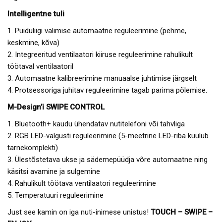
Intelligentne tuli
1. Puiduliigi valimise automaatne reguleerimine (pehme,
keskmine, kõva)
2. Integreeritud ventilaatori kiiruse reguleerimine rahulikult
töötaval ventilaatoril
3. Automaatne kalibreerimine manuaalse juhtimise järgselt
4. Protsessoriga juhitav reguleerimine tagab parima põlemise.
M-Design’i SWIPE CONTROL
1. Bluetooth+ kaudu ühendatav nutitelefoni või tahvliga
2. RGB LED-valgusti reguleerimine (5-meetrine LED-riba kuulub
tarnekomplekti)
3. Ülestõstetava ukse ja sädemepüüdja võre automaatne ning
käsitsi avamine ja sulgemine
4. Rahulikult töötava ventilaatori reguleerimine
5. Temperatuuri reguleerimine
Just see kamin on iga nuti-inimese unistus!
TOUCH – SWIPE –