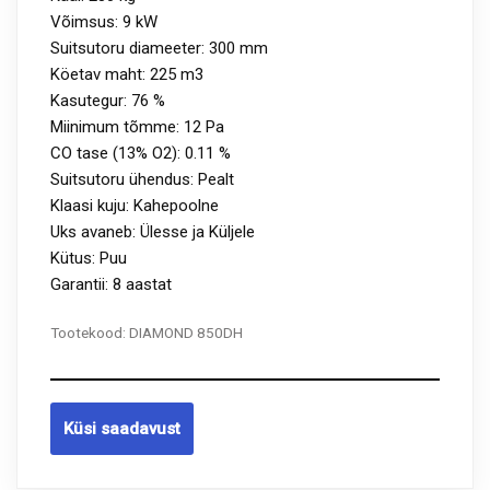
Võimsus: 9 kW
Suitsutoru diameeter: 300 mm
Köetav maht: 225 m3
Kasutegur: 76 %
Miinimum tõmme: 12 Pa
CO tase (13% O2): 0.11 %
Suitsutoru ühendus: Pealt
Klaasi kuju: Kahepoolne
Uks avaneb: Ülesse ja Küljele
Kütus: Puu
Garantii: 8 aastat
Tootekood:
DIAMOND 850DH
Küsi saadavust