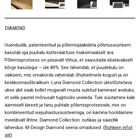
DIAMOND
Uuenduslik, patenteeritud ja põlemisjääkideta põletussüsteem
kasutab iga puuhalu kütteväärtuse maksimaalselt ära.
Põlemisprotsess on piisavalt tõhus, et saavutada ebatavaliselt
kõrge kasutegur – üle 80%. See tähendab, et puudekulu on
väiksem, mis omakorda vähendab õhuheitmete kogust ja on
keskkonnasõbralikum. Luna Diamond Collection ülestõstetava
ukse abil saab kollet mugavalt muuta suletud kaminast avatuks,
et selle paistel mõnusalt tugitoolis uneleda. Tule süütamine käib
äärmiselt kiiresti ja tänu puhtale põlemisprotsessile, mis on
kombineeritud isepuhastussüsteemiga, on kamina hooldamine
meeldivalt lihtne. Diamond Collection: nutikas ja säästlik
lahendus. M-Design Diamond seeria omadused: (
Rohkem infot
siit
)