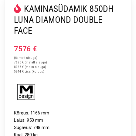
KAMINASÜDAMIK 850DH
LUNA DIAMOND DOUBLE
FACE
7576
€
(šamott sisuga)
7690 € (metall sisuga)
8068 € (malm sisuga)
5844 € Lisa (korpus)
Kõrgus: 1166 mm
Laius: 950 mm
Sügavus: 748 mm
Kaal: 280 kg