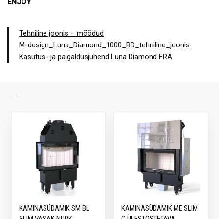
ENJOY
Tehniline joonis – mõõdud
M-design_Luna_Diamond_1000_RD_tehniline_joonis
Kasutus- ja paigaldusjuhend Luna Diamond
FRA
SARNASED TOOTED
KAMINASÜDAMIK SM BL
KAMINASÜDAMIK ME SLIM
SLIM VASAK NURK
G ÜLESTÕSTETAVA