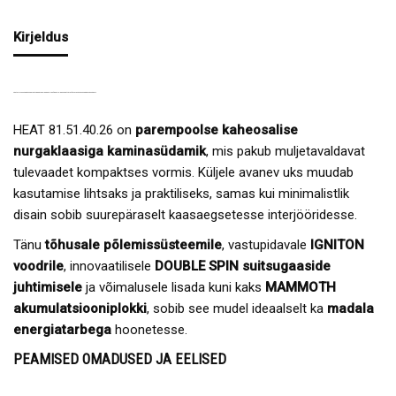
Kirjeldus
HEAT 81.51.40.26 PAREMPOOLSE NURGAKLAASIGA KAMINASÜDAMIK – KOMPAKTNE JA TÕHUS LAHENDUS MODERNSESSE KOJU
HEAT 81.51.40.26 on
parempoolse kaheosalise
nurgaklaasiga kaminasüdamik
, mis pakub muljetavaldavat
tulevaadet kompaktses vormis. Küljele avanev uks muudab
kasutamise lihtsaks ja praktiliseks, samas kui minimalistlik
disain sobib suurepäraselt kaasaegsetesse interjööridesse.
Tänu
tõhusale põlemissüsteemile
, vastupidavale
IGNITON
voodrile
, innovaatilisele
DOUBLE SPIN suitsugaaside
juhtimisele
ja võimalusele lisada kuni kaks
MAMMOTH
akumulatsiooniplokki
, sobib see mudel ideaalselt ka
madala
energiatarbega
hoonetesse.
PEAMISED OMADUSED JA EELISED