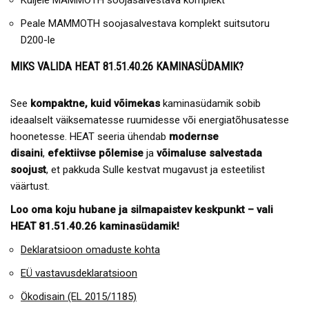
Küljele MAMMOTH soojasalvestava komplekt
Peale MAMMOTH soojasalvestava komplekt suitsutoru
D200-le
MIKS VALIDA HEAT 81.51.40.26 KAMINASÜDAMIK?
See
kompaktne, kuid võimekas
kaminasüdamik sobib
ideaalselt väiksematesse ruumidesse või energiatõhusatesse
hoonetesse. HEAT seeria ühendab
modernse
disaini
,
efektiivse põlemise
ja
võimaluse salvestada
soojust
, et pakkuda Sulle kestvat mugavust ja esteetilist
väärtust.
Loo oma koju hubane ja silmapaistev keskpunkt – vali
HEAT 81.51.40.26 kaminasüdamik!
Deklaratsioon omaduste kohta
EÜ vastavusdeklaratsioon
Ökodisain (EL 2015/1185)