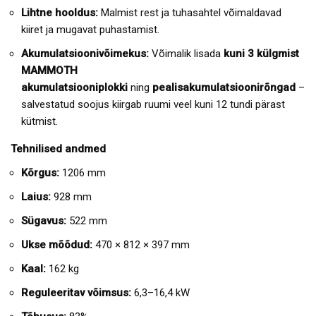
Lihtne hooldus:
Malmist rest ja tuhasahtel võimaldavad
kiiret ja mugavat puhastamist.
Akumulatsioonivõimekus:
Võimalik lisada
kuni 3 külgmist
MAMMOTH
akumulatsiooniplokki
ning
pealisakumulatsioonirõngad
–
salvestatud soojus kiirgab ruumi veel kuni 12 tundi pärast
kütmist.
Tehnilised andmed
Kõrgus:
1206 mm
Laius:
928 mm
Sügavus:
522 mm
Ukse mõõdud:
470 × 812 × 397 mm
Kaal:
162 kg
Reguleeritav võimsus:
6,3–16,4 kW