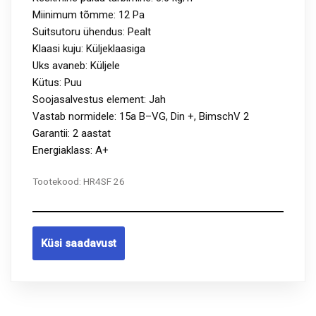
Miinimum tõmme: 12 Pa
Suitsutoru ühendus: Pealt
Klaasi kuju: Küljeklaasiga
Uks avaneb: Küljele
Kütus: Puu
Soojasalvestus element: Jah
Vastab normidele: 15a B–VG, Din +, BimschV 2
Garantii: 2 aastat
Energiaklass: A+
Tootekood:
HR4SF 26
Küsi saadavust