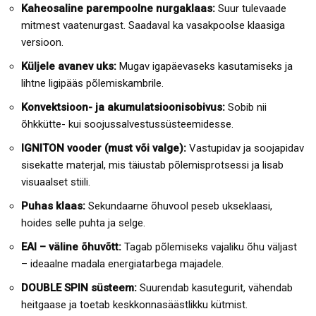
Kaheosaline parempoolne nurgaklaas:
Suur tulevaade
mitmest vaatenurgast. Saadaval ka vasakpoolse klaasiga
versioon.
Küljele avanev uks:
Mugav igapäevaseks kasutamiseks ja
lihtne ligipääs põlemiskambrile.
Konvektsioon- ja akumulatsioonisobivus:
Sobib nii
õhkkütte- kui soojussalvestussüsteemidesse.
IGNITON vooder (must või valge):
Vastupidav ja soojapidav
sisekatte materjal, mis täiustab põlemisprotsessi ja lisab
visuaalset stiili.
Puhas klaas:
Sekundaarne õhuvool peseb ukseklaasi,
hoides selle puhta ja selge.
EAI – väline õhuvõtt:
Tagab põlemiseks vajaliku õhu väljast
– ideaalne madala energiatarbega majadele.
DOUBLE SPIN süsteem:
Suurendab kasutegurit, vähendab
heitgaase ja toetab keskkonnasäästlikku kütmist.