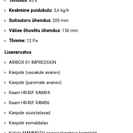
Tõhusus:
83%
Keskmine puidukulu:
3,6 kg/h
Suitsutoru ühendus:
200 mm
Välise õhuvõtu ühendus:
150 mm
Tõmme:
12 Pa
Lisavarustus
AIRBOX 01 IMPRESSION
Käepide (vasakule avanev)
Käepide (paremale avanev)
Raam HR4SF RAM04
Raam HR4SF RAM06
Käepide süvistatavad
Käepide eemaldatav