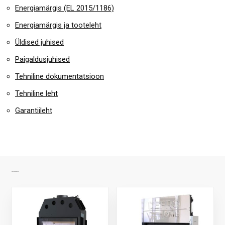
Energiamärgis (EL 2015/1186)
Energiamärgis ja tooteleht
Üldised juhised
Paigaldusjuhised
Tehniline dokumentatsioon
Tehniline leht
Garantiileht
SARNASED TOOTED