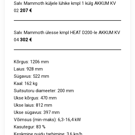
Salv. Mammoth küljele lühike kmpl 1 külg AKKUM KV
02
207 €
Salv. Mammoth ülesse kmpl HEAT D200-le AKKUM KV
04
302 €
Kõrgus: 1206 mm
Laius: 928 mm
Sügavus: 522 mm
Kaal: 162 kg
Suitsutoru diameeter: 200 mm
Ukse kõrgus: 470 mm
Ukse laius: 812 mm
Ukse sügavus: 397 mm
Võimsus (min-maks): 6,3-16,4 kW
Kasutegur: 83 %
Keskmine puidu tarbimine: 3.6 kg/h