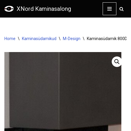
XNord Kaminasalong
Skip
to
content
Home
\
Kaminasüdamikud
\
M-Design
\
Kaminasüdamik 800DC 