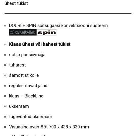
ühest tükist
DOUBLE SPIN suitsugaasi konvektsiooni süsteem
Klaas ühest või kahest tükist
sobib passiivmajja
tuharest
šamottist kolle
reguleeritavad jalad
klaas – BlackLine
ukseraam
tugevdatud ukseraam
Visuaalne avamõõt 700 x 438 x 330 mm