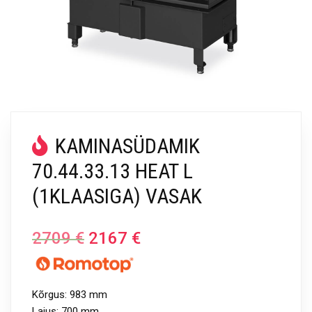
KAMINASÜDAMIK
70.44.33.13 HEAT L
(1KLAASIGA) VASAK
2709
€
2167
€
Kõrgus: 983 mm
Laius: 700 mm