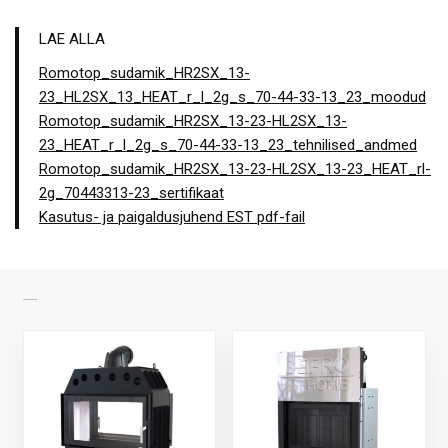
LAE ALLA
Romotop_sudamik_HR2SX_13-
23_HL2SX_13_HEAT_r_l_2g_s_70-44-33-13_23_moodud
Romotop_sudamik_HR2SX_13-23-HL2SX_13-
23_HEAT_r_l_2g_s_70-44-33-13_23_tehnilised_andmed
Romotop_sudamik_HR2SX_13-23-HL2SX_13-23_HEAT_rl-
2g_70443313-23_sertifikaat
Kasutus- ja paigaldusjuhend EST pdf-fail
SARNASED TOOTED