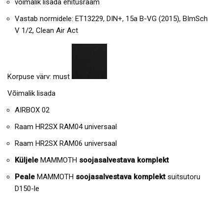
võimalik lisada ehitusraam
Vastab normidele: ET13229, DIN+, 15a B-VG (2015), BImSch
V 1/2, Clean Air Act
Korpuse värv: must
Võimalik lisada
AIRBOX 02
Raam HR2SX RAM04 universaal
Raam HR2SX RAM06 universaal
Küljele
MAMMOTH
soojasalvestava komplekt
Peale
MAMMOTH
soojasalvestava komplekt
suitsutoru
D150-le