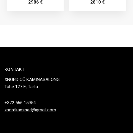
2986
€
2810
€
KONTAKT
XNORD OÜ KAMINASALONG
Tähe 127 E, Tartu
+372 566 15954
xnordkaminad@gmail.com