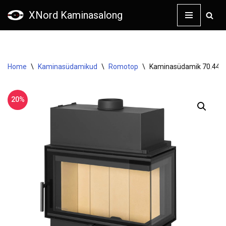
XNord Kaminasalong
Skip
to
content
Home
\
Kaminasüdamikud
\
Romotop
\
Kaminasüdamik 70.44.33
20%