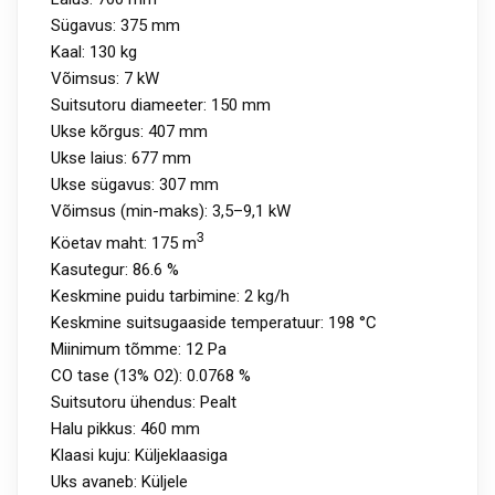
Sügavus: 375 mm
Kaal: 130 kg
Võimsus: 7 kW
Suitsutoru diameeter: 150 mm
Ukse kõrgus: 407 mm
Ukse laius: 677 mm
Ukse sügavus: 307 mm
Võimsus (min-maks): 3,5–9,1 kW
3
Köetav maht: 175 m
Kasutegur: 86.6 %
Keskmine puidu tarbimine: 2 kg/h
Keskmine suitsugaaside temperatuur: 198 °C
Miinimum tõmme: 12 Pa
CO tase (13% O2): 0.0768 %
Suitsutoru ühendus: Pealt
Halu pikkus: 460 mm
Klaasi kuju: Küljeklaasiga
Uks avaneb: Küljele