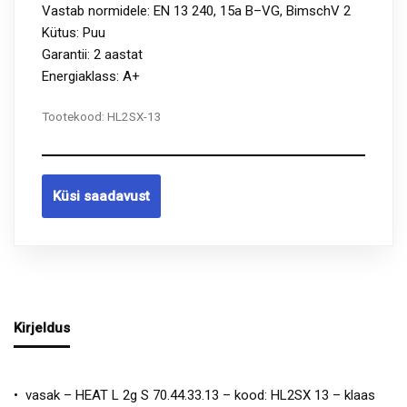
Vastab normidele: EN 13 240, 15a B–VG, BimschV 2
Kütus: Puu
Garantii: 2 aastat
Energiaklass: A+
Tootekood:
HL2SX-13
Küsi saadavust
Kirjeldus
• vasak – HEAT L 2g S 70.44.33.13 – kood: HL2SX 13 – klaas