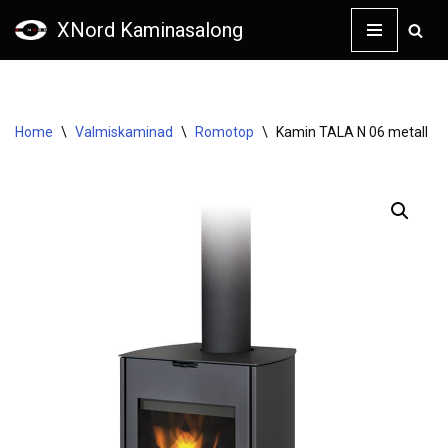
XNord Kaminasalong
Skip
to
content
Home
\
Valmiskaminad
\
Romotop
\
Kamin TALA N 06 metall