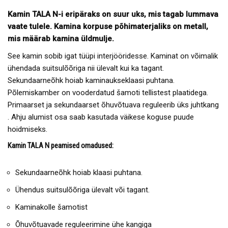
Kamin TALA N-i eripäraks on suur uks, mis tagab lummava
vaate tulele. Kamina korpuse põhimaterjaliks on metall,
mis määrab kamina üldmulje.
See kamin sobib igat tüüpi interjööridesse. Kaminat on võimalik
ühendada suitsulõõriga nii ülevalt kui ka tagant.
Sekundaarneõhk hoiab kaminaukseklaasi puhtana.
Põlemiskamber on vooderdatud šamoti tellistest plaatidega.
Primaarset ja sekundaarset õhuvõtuava reguleerib üks juhtkang
. Ahju alumist osa saab kasutada väikese koguse puude
hoidmiseks.
Kamin TALA N peamised omadused:
Sekundaarneõhk hoiab klaasi puhtana.
Ühendus suitsulõõriga ülevalt või tagant.
Kaminakolle šamotist
Õhuvõtuavade reguleerimine ühe kangiga