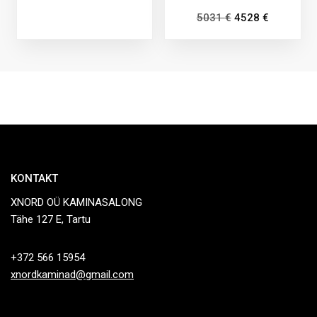
5031
€
4528
€
KONTAKT
XNORD OÜ KAMINASALONG
Tähe 127 E, Tartu
+372 566 15954
xnordkaminad@gmail.com