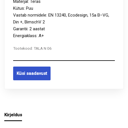
Materjal: Teras
Kütus: Puu
Vastab normidele: EN 13240, Ecodesign, 15a B–VG,
Din +, BimschV 2
Garantii: 2 aastat
Energiaklass: A+
Tootekood:
TALA N 06
Küsi saadavust
Kirjeldus