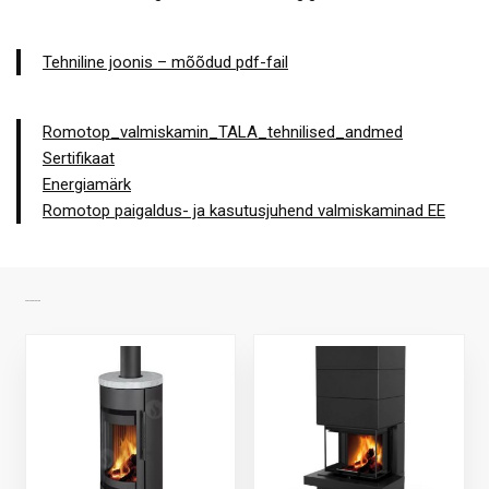
Tehniline joonis – mõõdud pdf-fail
Romotop_valmiskamin_TALA_tehnilised_andmed
Sertifikaat
Energiamärk
Romotop paigaldus- ja kasutusjuhend valmiskaminad EE
SARNASED TOOTED