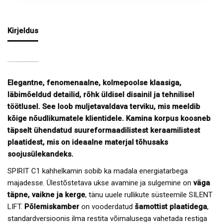
Kirjeldus
DISAINKAMIN SPIRIT C2 KERAAMIKA, ÜLESTÕSTETAVA UKSEGA, KOLME-KLAASIGA
Elegantne, fenomenaalne, kolmepoolse klaasiga,
läbimõeldud detailid, rõhk üldisel disainil ja tehnilisel
töötlusel.
See loob muljetavaldava terviku, mis meeldib
kõige nõudlikumatele klientidele.
Kamina korpus koosneb
täpselt ühendatud suureformaadilistest keraamilistest
plaatidest, mis on ideaalne materjal tõhusaks
soojusülekandeks.
SPIRIT C1 kahhelkamin sobib ka madala energiatarbega
majadesse. Ülestõstetava ukse avamine ja sulgemine on
väga
täpne, vaikne ja kerge
, tänu uuele rullikute süsteemile SILENT
LIFT.
Põlemiskamber
on vooderdatud
šamottist plaatidega
,
standardversioonis ilma restita võimalusega vahetada restiga