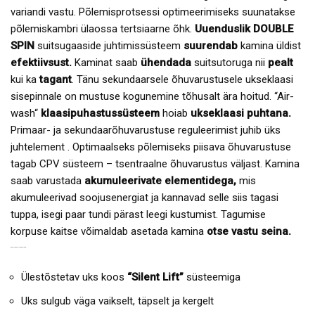
variandi vastu. Põlemisprotsessi optimeerimiseks suunatakse
põlemiskambri ülaossa tertsiaarne õhk.
Uuenduslik DOUBLE
SPIN
suitsugaaside juhtimissüsteem
suurendab
kamina üldist
efektiivsust.
Kaminat saab
ühendada
suitsutoruga nii
pealt
kui ka
tagant
. Tänu sekundaarsele õhuvarustusele ukseklaasi
sisepinnale on mustuse kogunemine tõhusalt ära hoitud. “Air-
wash“
klaasipuhastussüsteem
hoiab
ukseklaasi puhtana.
Primaar- ja sekundaarõhuvarustuse reguleerimist juhib üks
juhtelement . Optimaalseks põlemiseks piisava õhuvarustuse
tagab CPV süsteem – tsentraalne õhuvarustus väljast. Kamina
saab varustada
akumuleerivate elementidega,
mis
akumuleerivad soojusenergiat ja kannavad selle siis tagasi
tuppa, isegi paar tundi pärast leegi kustumist. Tagumise
korpuse kaitse võimaldab asetada kamina
otse vastu seina.
KAMINA
SPIRIT C2
EELISED:
Ülestõstetav uks koos
“Silent Lift”
süsteemiga
Uks sulgub väga vaikselt, täpselt ja kergelt