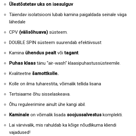
Ülestõstetav uks on isesulguv
Täiendav isolatsiooni lubab kamina paigaldada seinale väga
lähedale
CPV
(välisõhuava)
süsteem.
DOUBLE SPIN süsteem suurendab efektiivsust
Kamina
ühendus pealt
või
tagant
.
Puhas klaas
tänu “air-wash“ klaasipuhastussüsteemile.
Kvaliteetne
šamottkolle.
Kolle on ilma tuharestita, võimalik tellida lisana
Tertsiaarne õhu sisselaskeava.
Õhu reguleerimine ainult ühe kangi abil.
Kaminale
on võimalik lisada
soojussalvestus
komplekti.
Lai värvivalik, mis rahuldab ka kõige nõudlikuma kliendi
vajadused!