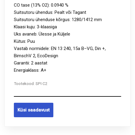
CO tase (13% O2): 0.0940 %
Suitsutoru ühendus: Pealt või Tagant
Suitsutoru ühenduse kõrgus: 1280/1412 mm
Klaasi kuju: 3-klaasiga
Uks avaneb: Ülesse ja Küljele
Kütus: Puu
Vastab normidele: EN 13 240, 15a B–VG, Din +,
BimschV 2, EcoDesign
Garantii: 2 aastat
Energiaklass: A+
Tootekood:
SPI C2
Küsi saadavust