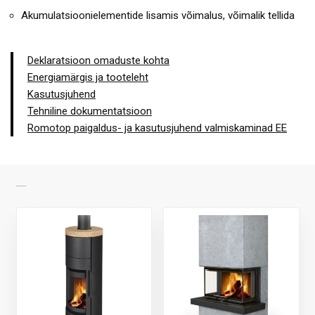
Akumulatsioonielementide lisamis võimalus, võimalik tellida
Deklaratsioon omaduste kohta
Energiamärgis ja tooteleht
Kasutusjuhend
Tehniline dokumentatsioon
Romotop paigaldus- ja kasutusjuhend valmiskaminad EE
SARNASED TOOTED