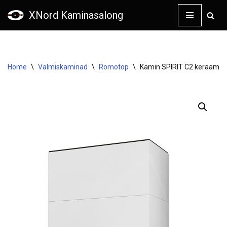
XNord Kaminasalong
Skip
to
content
Home
\
Valmiskaminad
\
Romotop
\
Kamin SPIRIT C2 keraamika,