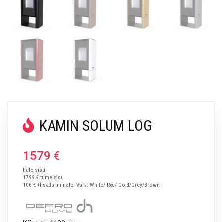
KAMIN SOLUM LOG
1579
€
hele sisu
1799 € tume sisu
106 € +lisada hinnale: Värv: White/ Red/ Gold/Grey/Brown