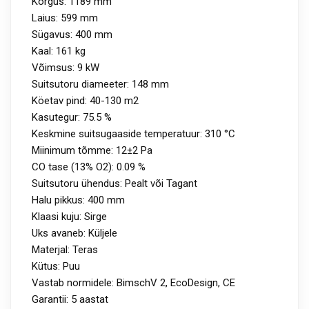
Kõrgus: 1189 mm
Laius: 599 mm
Sügavus: 400 mm
Kaal: 161 kg
Võimsus: 9 kW
Suitsutoru diameeter: 148 mm
Köetav pind: 40-130 m2
Kasutegur: 75.5 %
Keskmine suitsugaaside temperatuur: 310 °C
Miinimum tõmme: 12±2 Pa
CO tase (13% O2): 0.09 %
Suitsutoru ühendus: Pealt või Tagant
Halu pikkus: 400 mm
Klaasi kuju: Sirge
Uks avaneb: Küljele
Materjal: Teras
Kütus: Puu
Vastab normidele: BimschV 2, EcoDesign, CE
Garantii: 5 aastat