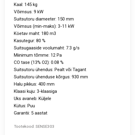
Kaal: 145 kg
Võimsus: 9 kW
Suitsutoru diameeter: 150 mm
Võimsus (min-maks): 3-11 kW
Köetav maht: 180 m3
Kasutegur: 80 %
Suitsugaaside voolumaht: 7.3 g/s
Miinimum tõmme: 12 Pa
CO tase (13% O2): 0.08 %
Suitsutoru ühendus: Pealt või Tagant
Suitsutoru ühenduse kõrgus: 930 mm
Halu pikkus: 400 mm
Klaasi kuju: 3-klaasiga
Uks avaneb: Küljele
Kütus: Puu
Garantii: 5 aastat
Tootekood:
SENSE303