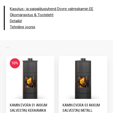
Kasutus- ja paigaldusjuhend Dovre valmiskamin EE
Ökomärgistus & Tooteleht
Detailid
Tehniline joonis
SARNASED TOOTED
10%
KAMIN EVORA 01 AKKUM
KAMIN EVORA 03 AKKUM
SALVESTAV, KERAAMIKA
SALVESTAV, METALL