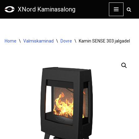
XNord Kaminasalong
Skip
to
content
Home
\
Valmiskaminad
\
Dovre
\
Kamin SENSE 303 jalgadel