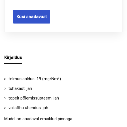
Küsi saadavust
Kirjeldus
tolmusisaldus: 19 (mg/Nm³)
tuhakast: jah
topelt põlemissüsteem: jah
välisõhu ühendus: jah
Mudel on saadaval emailitud pinnaga