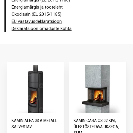
Energiamärgis (EL 2015/1186)
Energiamärgis ja tooteleht
Ökodisain (EL 2015/1185)
EÜ vastavusdeklaratsioon
Deklaratsioon omaduste kohta
SARNASED TOOTED
KAMIN ALEA 03 A METALL
KAMIN CARA CS 02 KIVI,
SALVESTAV
ÜLESTÕSTETAVA UKSEGA,