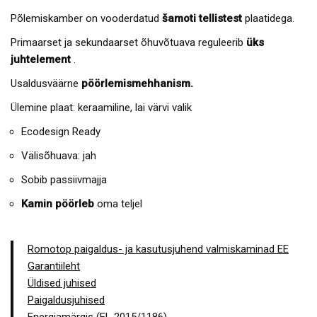
Põlemiskamber on vooderdatud
šamoti tellistest
plaatidega.
Primaarset ja sekundaarset õhuvõtuava reguleerib
üks
juhtelement
.
Usaldusväärne
pöörlemismehhanism.
Ülemine plaat: keraamiline, lai värvi valik
Ecodesign Ready
Välisõhuava: jah
Sobib passiivmajja
Kamin pöörleb
oma teljel
Romotop paigaldus- ja kasutusjuhend valmiskaminad EE
Garantiileht
Üldised juhised
Paigaldusjuhised