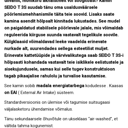
diivanilt, mõnikord aknaistmelt või söögitoast? Kamin
SEIDO T 3S suudab tänu oma usaldusväärsele
pöörlemismehhanismile täita teie soovid. Lisaks saate
kamina asendit hõlpsalt kinnitada lukustades. See mudel
on paigaldatud stabiilsele pöörlevale jalale, mis võimaldab
reguleerida kiirguse suunda vastavalt tegelikule soovile.
Külgklaasid võimaldavad leeke vaadelda erinevate
nurkade alt, suurendades sellega esteetilist muljet.
Erinevate kattetüüpide ja värvivalikutega saab SEIDO T 3S-i
hõlpsasti kohandada vastavalt teie isiklikele eelistustele ja
sisekujundusele, samas kui selle tugev konstruktsioon
tagab pikaajalise rahulolu ja turvalise kasutamise.
See kamin sobib
madala energiatarbega
kodudesse . Kaasas
on EAI
( External Air Intake) süsteem.
Standardversioonis on ülemise või tagumise suitsugaasi
väljalasketoru ühendamise võimalus.
Tänu sekundaarsele õhuvõtule on ukseklaas “air-washed”, et
vältida tahma kogunemist.