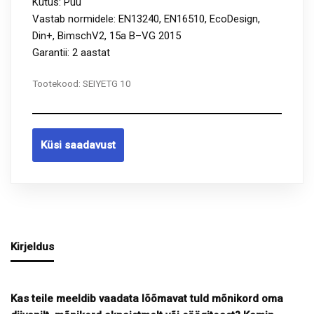
Kütus: Puu
Vastab normidele: EN13240, EN16510, EcoDesign,
Din+, BimschV2, 15a B–VG 2015
Garantii: 2 aastat
Tootekood:
SEIYETG 10
Küsi saadavust
Kirjeldus
Kas teile meeldib vaadata lõõmavat tuld mõnikord oma