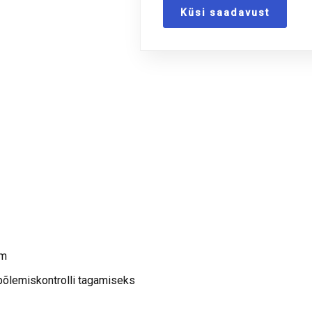
Küsi saadavust
am
põlemiskontrolli tagamiseks