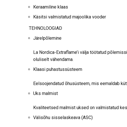
Keraamiline klaas
Käsitsi valmistatud majoolika vooder
TEHNOLOOGIAD
Järelpõlemine
La Nordica-Extraflame’i välja töötatud põlemis
oluliselt vähendama.
Klaasi puhastussüsteem
Eelsoojendatud õhusüsteem, mis eemaldab kütt
Uks malmist
Kvaliteetsed malmist uksed on valmistatud kestm
Välisõhu sisselaskeava (ASC)