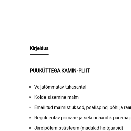
Kirjeldus
PUUKÜTTEGA KAMIN-PLIIT
Väljatõmmatav tuhasahtel
Kolde sisemine malm
Emailitud malmist uksed, pealispind, põhi ja ra
Reguleeritav primaar- ja sekundaarõhk parema 
Järelpõlemissüsteem (madalad heitgaasid)