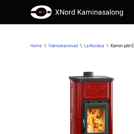
XNord Kaminasalong
Skip
to
content
Home
\
Valmiskaminad
\
La Nordica
\
Kamin-pliit