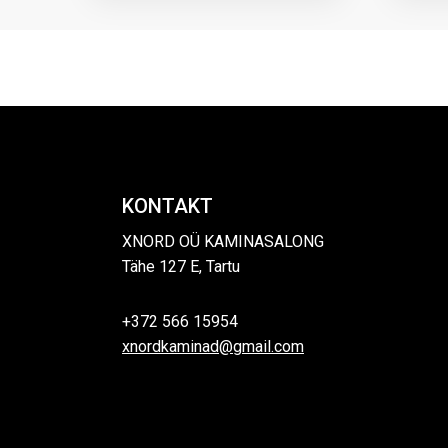
KONTAKT
XNORD OÜ KAMINASALONG
Tähe 127 E, Tartu
+372 566 15954
xnordkaminad@gmail.com