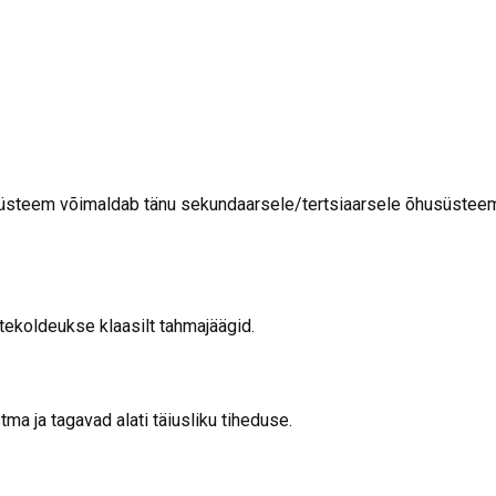
süsteem võimaldab tänu sekundaarsele/tertsiaarsele õhusüsteemi
ekoldeukse klaasilt tahmajäägid.
a ja tagavad alati täiusliku tiheduse.