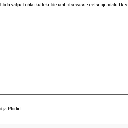
htida väljast õhku küttekolde ümbritsevasse eelsoojendatud ke
ja Pliidid