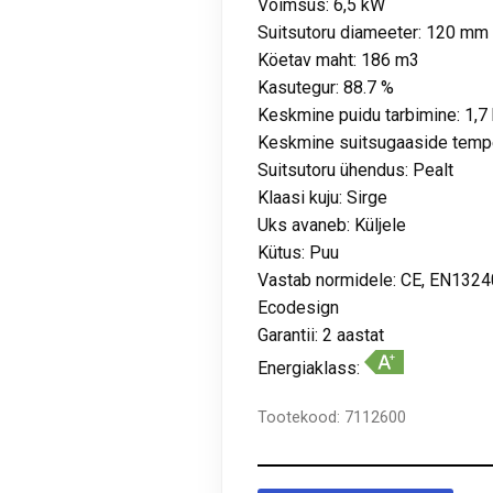
Võimsus: 6,5 kW
Suitsutoru diameeter: 120 mm
Köetav maht: 186 m3
Kasutegur: 88.7 %
Keskmine puidu tarbimine: 1,7
Keskmine suitsugaaside tempe
Suitsutoru ühendus: Pealt
Klaasi kuju: Sirge
Uks avaneb: Küljele
Kütus: Puu
Vastab normidele: CE, EN1324
Ecodesign
Garantii: 2 aastat
Energiaklass:
Tootekood:
7112600