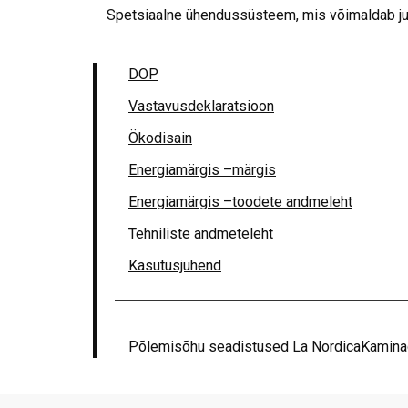
Spetsiaalne ühendussüsteem, mis võimaldab ju
DOP
Vastavusdeklaratsioon
Ökodisain
Energiamärgis –märgis
Energiamärgis –toodete andmeleht
Tehniliste andmeteleht
Kasutusjuhend
Põlemisõhu seadistused La NordicaKaminad 