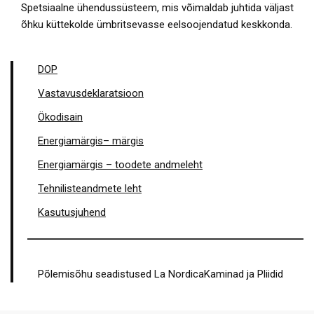
Spetsiaalne ühendussüsteem, mis võimaldab juhtida väljast
õhku küttekolde ümbritsevasse eelsoojendatud keskkonda.
DOP
Vastavusdeklaratsioon
Ökodisain
Energiamärgis– märgis
Energiamärgis – toodete andmeleht
Tehnilisteandmete leht
Kasutusjuhend
Põlemisõhu seadistused La NordicaKaminad ja Pliidid