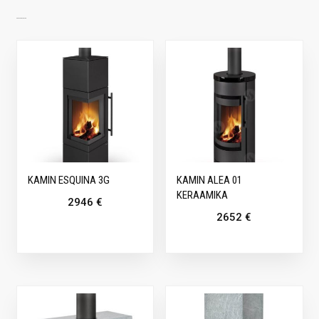
SARNASED TOOTED
KAMIN ESQUINA 3G
KAMIN ALEA 01
KERAAMIKA
2946
€
2652
€