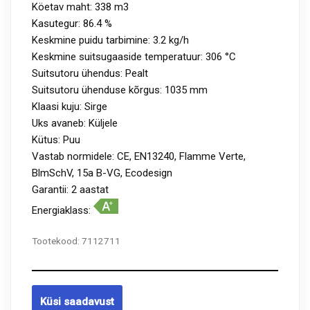
Köetav maht: 338 m3
Kasutegur: 86.4 %
Keskmine puidu tarbimine: 3.2 kg/h
Keskmine suitsugaaside temperatuur: 306 °C
Suitsutoru ühendus: Pealt
Suitsutoru ühenduse kõrgus: 1035 mm
Klaasi kuju: Sirge
Uks avaneb: Küljele
Kütus: Puu
Vastab normidele: CE, EN13240, Flamme Verte,
BlmSchV, 15a B-VG, Ecodesign
Garantii: 2 aastat
Energiaklass:
Tootekood:
7112711
Küsi saadavust