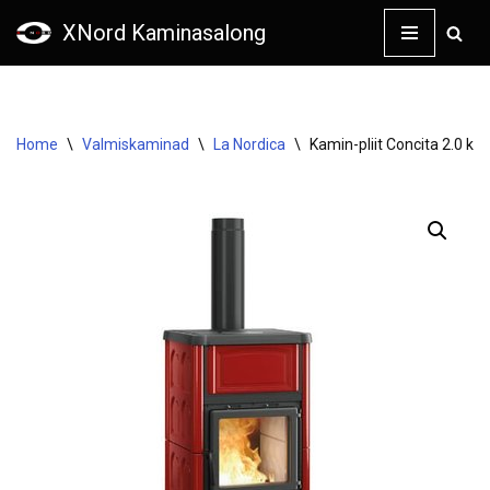
XNord Kaminasalong
Skip
to
content
Home
\
Valmiskaminad
\
La Nordica
\
Kamin-pliit Concita 2.0 k