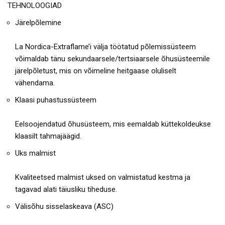
TEHNOLOOGIAD
Järelpõlemine
La Nordica-Extraflame’i välja töötatud põlemissüsteem
võimaldab tänu sekundaarsele/tertsiaarsele õhusüsteemile
järelpõletust, mis on võimeline heitgaase oluliselt
vähendama.
Klaasi puhastussüsteem
Eelsoojendatud õhusüsteem, mis eemaldab küttekoldeukse
klaasilt tahmajäägid.
Uks malmist
Kvaliteetsed malmist uksed on valmistatud kestma ja
tagavad alati täiusliku tiheduse.
Välisõhu sisselaskeava (ASC)